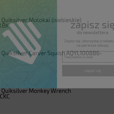
Quiksilver Molokai (niebieskie)
zapisz si
KBK
do newslettera
Zapisz się i skorzystaj z rabat
na pierwsze zakupy
 Quiksilver Carver Squish AQYL100886-
zapisz się
 Quiksilver Monkey Wrench
CKC