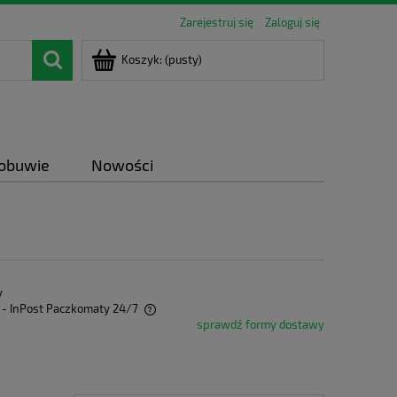
Zarejestruj się
Zaloguj się
Koszyk:
(pusty)
 obuwie
Nowości
y
- InPost Paczkomaty 24/7
sprawdź formy dostawy
ra ewentualnych kosztów