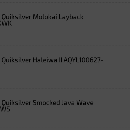
 Quiksilver Molokai Layback
XKWK
 Quiksilver Haleiwa II AQYL100627-
 Quiksilver Smocked Java Wave
KWS