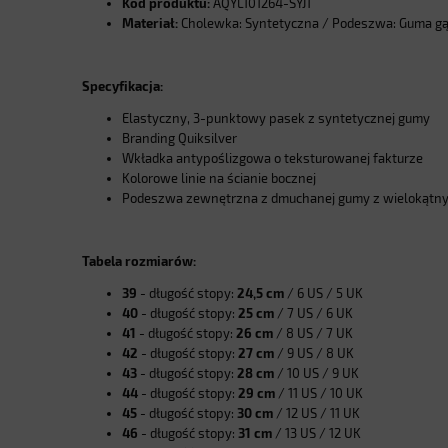
Kod produktu:
AQYL101264-SYJ1
Materiał:
Cholewka: Syntetyczna / Podeszwa: Guma g
Specyfikacja:
Elastyczny, 3-punktowy pasek z syntetycznej gumy
Branding Quiksilver
Wkładka antypoślizgowa o teksturowanej fakturze
Kolorowe linie na ścianie bocznej
Podeszwa zewnętrzna z dmuchanej gumy z wielokątny
Tabela rozmiarów:
39
- długość stopy:
24,5 cm
/ 6 US / 5 UK
40
- długość stopy:
25 cm
/ 7 US / 6 UK
41
- długość stopy:
26 cm
/ 8 US / 7 UK
42
- długość stopy:
27 cm
/ 9 US / 8 UK
43
- długość stopy:
28 cm
/ 10 US / 9 UK
44
- długość stopy:
29 cm
/ 11 US / 10 UK
45
- długość stopy:
30 cm
/ 12 US / 11 UK
46
- długość stopy:
31 cm
/ 13 US / 12 UK