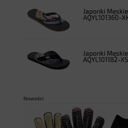
Japonki Męskie
AQYL101360-X
Japonki Męskie
AQYL101182-X
Nowości