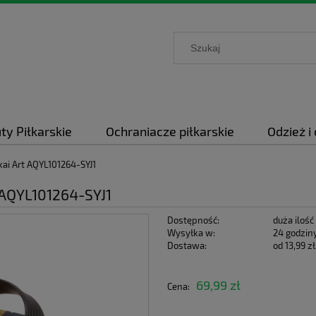
ty Piłkarskie
Ochraniacze piłkarskie
Odzież i
kai Art AQYL101264-SYJ1
 AQYL101264-SYJ1
Dostępność:
duża ilość
Wysyłka w:
24 godzin
Dostawa:
od 13,99 zł
Cena nie zawie
69,99 zł
Cena:
płatności