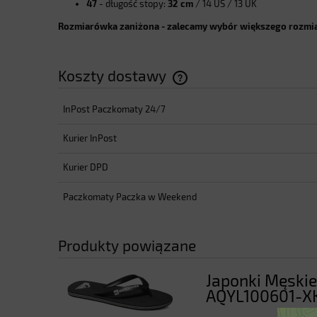
47
- długość stopy:
32 cm
/ 14 US / 13 UK
Rozmiarówka zaniżona - zalecamy wybór większego rozmi
Koszty dostawy
InPost Paczkomaty 24/7
Cena nie zawiera ewentualnyc
płatności
Kurier InPost
Kurier DPD
Paczkomaty Paczka w Weekend
Produkty powiązane
Japonki Męskie
AQYL100601-