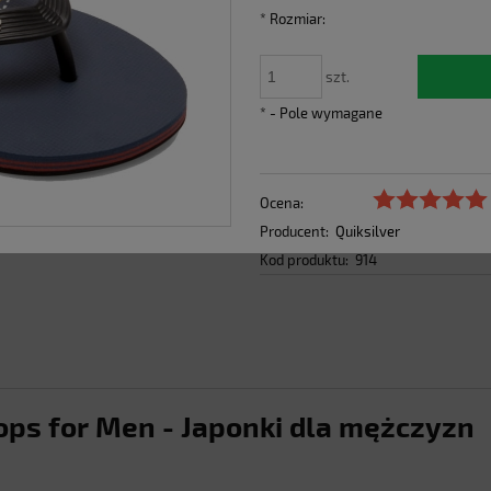
*
Rozmiar:
szt.
*
- Pole wymagane
Ocena:
Producent:
Quiksilver
Kod produktu:
914
lops for Men - Japonki dla mężczyzn