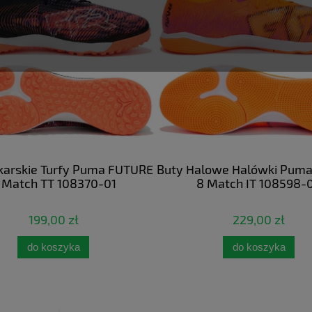
łkarskie Turfy Puma FUTURE
Buty Halowe Halówki Pum
 Match TT 108370-01
8 Match IT 108598-
199,00 zł
229,00 zł
do koszyka
do koszyka