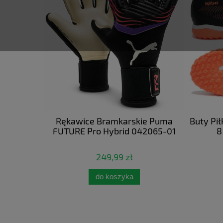
e Puma
Rękawice Bramkarskie Puma
Buty Pi
067-11
FUTURE Pro Hybrid 042065-01
8
249,99 zł
do koszyka