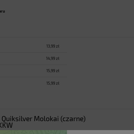
aru
13,99 zł
h kosztów
14,99 zł
15,99 zł
15,99 zł
 Quiksilver Molokai (czarne)
XKKW