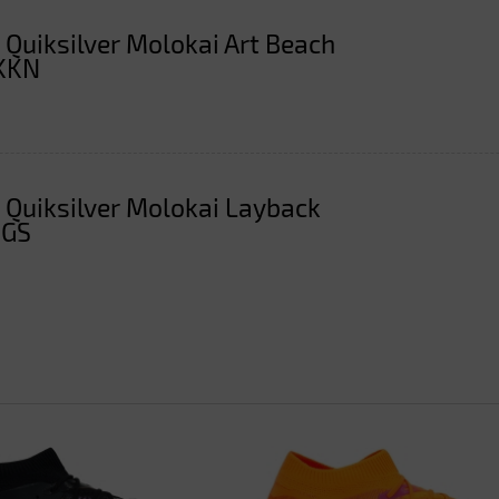
 Quiksilver Molokai Art Beach
KKN
 Quiksilver Molokai Layback
SGS