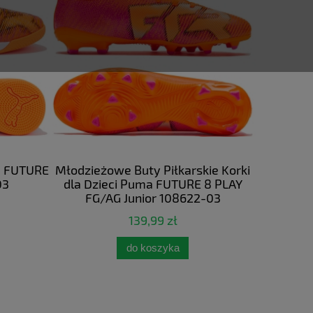
a FUTURE
Młodzieżowe Buty Piłkarskie Korki
Młodzież
03
dla Dzieci Puma FUTURE 8 PLAY
dla Dzi
FG/AG Junior 108622-03
FG/
139,99 zł
do koszyka