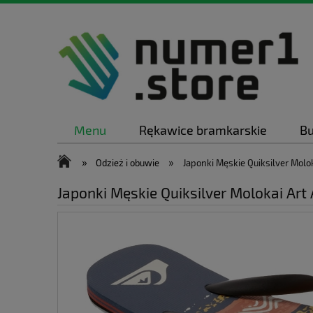
Menu
Rękawice bramkarskie
Bu
»
»
Odzież i obuwie
Japonki Męskie Quiksilver Molo
Japonki Męskie Quiksilver Molokai Art