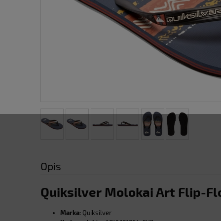
Opis
Quiksilver Molokai Art Flip-F
Marka:
Quiksilver