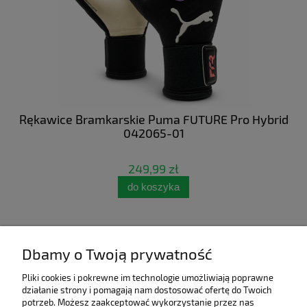
 NC
Rękawice Bramkarskie Puma FUTURE Pro Hybrid
Bu
042065-01
249,99 zł
do koszyka
Dbamy o Twoją prywatność
Pliki cookies i pokrewne im technologie umożliwiają poprawne
działanie strony i pomagają nam dostosować ofertę do Twoich
potrzeb. Możesz zaakceptować wykorzystanie przez nas