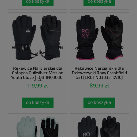
do koszyka
do koszyka
Rękawice Narciarskie dla
Rękawice Narciarskie dla
Chłopca Quiksilver Mission
Dziewczynki Roxy Freshfield
Youth Glove [EQBHN03030-
Girl [ERGHN03033-KVJ0]
KVJ0]
119,99 zł
89,99 zł
do koszyka
do koszyka