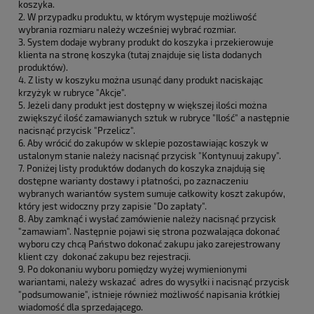
koszyka.
2. W przypadku produktu, w którym występuje możliwość
wybrania rozmiaru należy wcześniej wybrać rozmiar.
3. System dodaje wybrany produkt do koszyka i przekierowuje
klienta na stronę koszyka (tutaj znajduje się lista dodanych
produktów).
4. Z listy w koszyku można usunąć dany produkt naciskając
krzyżyk w rubryce "Akcje".
5. Jeżeli dany produkt jest dostępny w większej ilości można
zwiększyć ilość zamawianych sztuk w rubryce "Ilość" a następnie
nacisnąć przycisk "Przelicz".
6. Aby wrócić do zakupów w sklepie pozostawiając koszyk w
ustalonym stanie należy nacisnąć przycisk "Kontynuuj zakupy".
7. Poniżej listy produktów dodanych do koszyka znajdują się
dostępne warianty dostawy i płatności, po zaznaczeniu
wybranych wariantów system sumuje całkowity koszt zakupów,
który jest widoczny przy zapisie "Do zapłaty".
8. Aby zamknąć i wysłać zamówienie należy nacisnąć przycisk
"zamawiam". Następnie pojawi się strona pozwalająca dokonać
wyboru czy chcą Państwo dokonać zakupu jako zarejestrowany
klient czy dokonać zakupu bez rejestracji.
9. Po dokonaniu wyboru pomiędzy wyżej wymienionymi
wariantami, należy wskazać adres do wysyłki i nacisnąć przycisk
"podsumowanie", istnieje również możliwość napisania krótkiej
wiadomość dla sprzedającego.