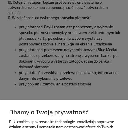
10. Kolejnym etapem będzie prośba ze strony systemu o
potwierdzenie zakupu za pomocą naciśnięcia "potwierdzam
zakup".
11. W zależności od wybranego sposobu płatności:
przy płatności PayU zostaniesz poproszony o wybranie
sposobu płatności pomiędzy przelewem elektronicznym lub
płatnością kartą, po dokonaniu wyboru wystarczy
postępować zgodnie z instrukcja na ekranie urządzenia
przy płatności przelewem natychmiastowym (Blue Media)
zostaniesz przekierowany na stronę z wyborem banku, po
dokonaniu wyboru wystarczy zalogować się do banku i
dokonać płatności
przy płatności zwykłym przelewem pojawi się informacja z
danymi do wykonania przelewu
przy pobraniu zamówienie zostało złożone
Dbamy o Twoją prywatność
Pliki cookies i pokrewne im technologie umożliwiają poprawne
działanie strony i pomagają nam dostosować ofertę do Twoich