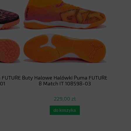
a FUTURE
Buty Halowe Halówki Puma FUTURE
Młodzież
01
8 Match IT 108598-03
dla Dzi
FG/
229,00 zł
do koszyka