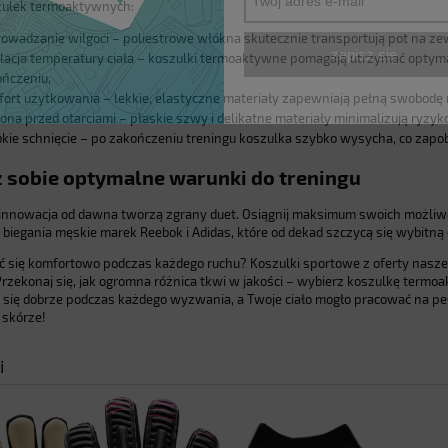
zulek termoaktywnych:
owadzanie wilgoci – poliestrowe włókna skutecznie transportują pot na zew
zapisz się
lacja temperatury ciała – koszulki termoaktywne pomagają utrzymać optymal
ńczeniu,
ort użytkowania – lekkie, elastyczne materiały zapewniają pełną swobodę 
ona przed otarciami – płaskie szwy i delikatne materiały minimalizują ryzyk
kie schnięcie – po zakończeniu treningu koszulka szybko wysycha, co zapo
 sobie optymalne warunki do treningu
 innowacja od dawna tworzą zgrany duet. Osiągnij maksimum swoich możliwo
o biegania męskie marek Reebok i Adidas, które od dekad szczycą się wybitn
ć się komfortowo podczas każdego ruchu? Koszulki sportowe z oferty nasz
Przekonaj się, jak ogromna różnica tkwi w jakości – wybierz koszulkę termoa
uł się dobrze podczas każdego wyzwania, a Twoje ciało mogło pracować na p
 skórze!
i