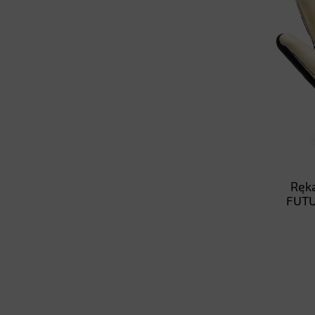
Rękawice Bramkarskie Puma
Ręk
FUTURE Match NC 042067-11
FUTU
139,00 zł
do koszyka