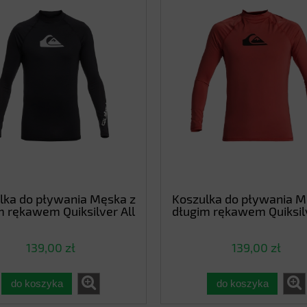
lka do pływania Męska z
Koszulka do pływania M
m rękawem Quiksilver All
długim rękawem Quiksilv
me UPF 50 Rash Vest
Time UPF 50 Rash V
EQYWR03357-KVJ0
EQYWR03357-MM
139,00 zł
139,00 zł
do koszyka
do koszyka