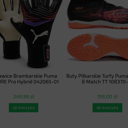
awice Bramkarskie Puma
Buty Piłkarskie Turfy Pum
RE Pro Hybrid 042065-01
8 Match TT 108370-
249,99 zł
199,00 zł
do koszyka
do koszyka