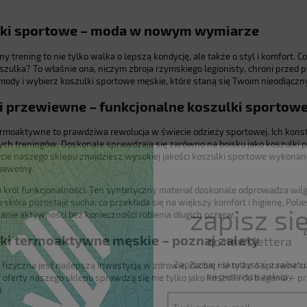
ki sportowe – moda w nowym wymiarze
 trening to nie tylko walka o lepszą kondycję, ale także o styl i komfort. 
zulka? To właśnie ona, niczym zbroja rzymskiego legionisty, chroni przed pot
mody i wybierz koszulki sportowe męskie, które staną się Twoim nieodłącz
 i przewiewne – funkcjonalne koszulki sportow
ermoaktywne to prawdziwa rewolucja w świecie odzieży sportowej. Ich konstr
ch treningów. Doskonale sprawdzają się zarówno na boisku jako koszulki piłk
ercie naszego sklepu znajdziesz wysokiej jakości koszulki sportowe wykonan
 bawełny.
to król funkcjonalności. Ten syntetyczny materiał doskonale odprowadza wilg
 skóra pozostaje sucha, co przekłada się na większy komfort i higienę. Poli
zapisz si
nie aktywności bez konieczności robienia długich przerw.
ki termoaktywne męskie – poznaj zalety
do newslettera
Zapisz się i skorzystaj z rabat
izyczna jest najlepszą inwestycją w zdrowie. Zadbaj nie tylko o sprawne ci
na pierwsze zakupy
 oferty naszego sklepu sprawdzą się nie tylko jako koszulki do biegania – p
.