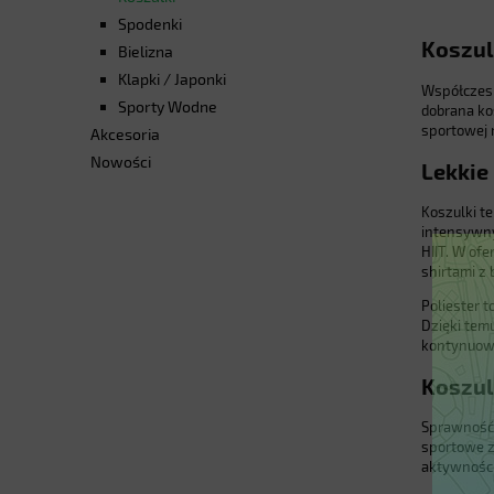
Spodenki
Koszul
Bielizna
Klapki / Japonki
Współczesny
Sporty Wodne
dobrana kos
sportowej 
Akcesoria
Nowości
Lekkie
Koszulki t
intensywny
HIIT. W of
shirtami z
Poliester 
Dzięki temu
kontynuowa
Koszul
Sprawność f
sportowe z
aktywności