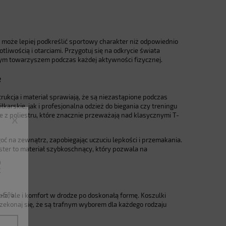
Co może lepiej podkreślić sportowy charakter niż odpowiednio
liwością i otarciami. Przygotuj się na odkrycie świata
nym towarzyszem podczas każdej aktywności fizycznej.
e
ukcja i materiał sprawiają, że są niezastąpione podczas
arskie, jak i profesjonalna odzież do biegania czy treningu
e z poliestru, które znacznie przeważają nad klasycznymi T-
x
oć na zewnątrz, zapobiegając uczuciu lepkości i przemakania.
ester to materiał szybkoschnący, który pozwala na
ę
u -5%
ało, ale i komfort w drodze po doskonałą formę. Koszulki
rzekonaj się, że są trafnym wyborem dla każdego rodzaju