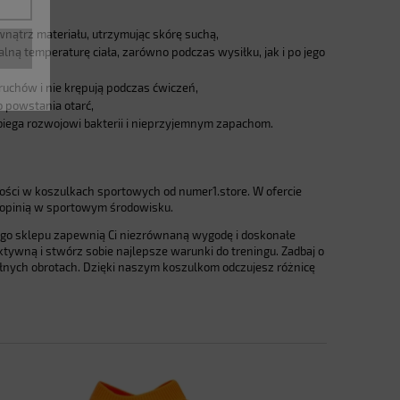
nątrz materiału, utrzymując skórę suchą,
ną temperaturę ciała, zarówno podczas wysiłku, jak i po jego
ruchów i nie krępują podczas ćwiczeń,
o powstania otarć,
biega rozwojowi bakterii i nieprzyjemnym zapachom.
ści w koszulkach sportowych od numer1.store. W ofercie
ą opinią w sportowym środowisku.
ego sklepu zapewnią Ci niezrównaną wygodę i doskonałe
ktywną i stwórz sobie najlepsze warunki do treningu. Zadbaj o
ełnych obrotach. Dzięki naszym koszulkom odczujesz różnicę