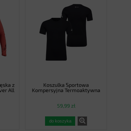
ęska z
Koszulka Sportowa
er All
Kompersyjna Termoaktywna
est
dla Dzieci Adidas Aeroready
Z0
Techfit HC6805
59,99 zł
do koszyka