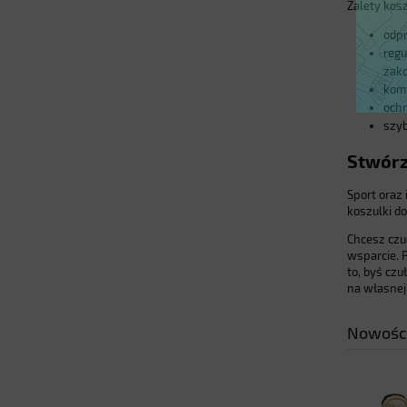
Zalety kos
odpr
regu
zako
komf
ochr
szyb
Stwórz
Sport oraz
koszulki d
Chcesz czu
wsparcie. 
to, byś cz
na własnej
Nowośc