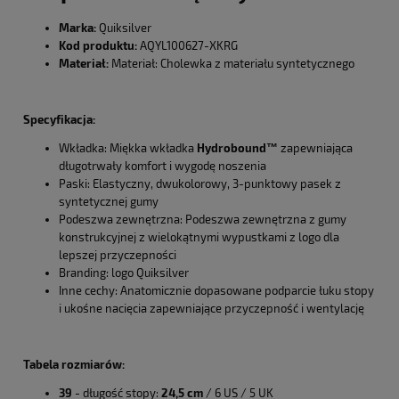
Marka:
Quiksilver
Kod produktu:
AQYL100627-XKRG
Materiał:
Materiał: Cholewka z materiału syntetycznego
Specyfikacja:
Wkładka: Miękka wkładka
Hydrobound™
zapewniająca
długotrwały komfort i wygodę noszenia
Paski: Elastyczny, dwukolorowy, 3-punktowy pasek z
syntetycznej gumy
Podeszwa zewnętrzna: Podeszwa zewnętrzna z gumy
konstrukcyjnej z wielokątnymi wypustkami z logo dla
lepszej przyczepności
Branding: logo Quiksilver
Inne cechy: Anatomicznie dopasowane podparcie łuku stopy
i ukośne nacięcia zapewniające przyczepność i wentylację
Tabela rozmiarów:
39
- długość stopy:
24,5 cm
/ 6 US / 5 UK