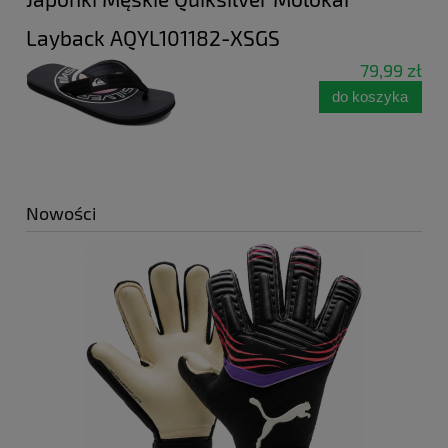
Layback AQYL101182-XSGS
79,99 zł
do koszyka
Nowości