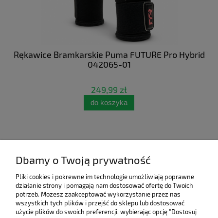
 NC
Rękawice Bramkarskie Puma FUTURE Pro Hybrid
Bu
042065-01
249,99 zł
do koszyka
Dbamy o Twoją prywatność
Pliki cookies i pokrewne im technologie umożliwiają poprawne
działanie strony i pomagają nam dostosować ofertę do Twoich
potrzeb. Możesz zaakceptować wykorzystanie przez nas
wszystkich tych plików i przejść do sklepu lub dostosować
użycie plików do swoich preferencji, wybierając opcję "Dostosuj