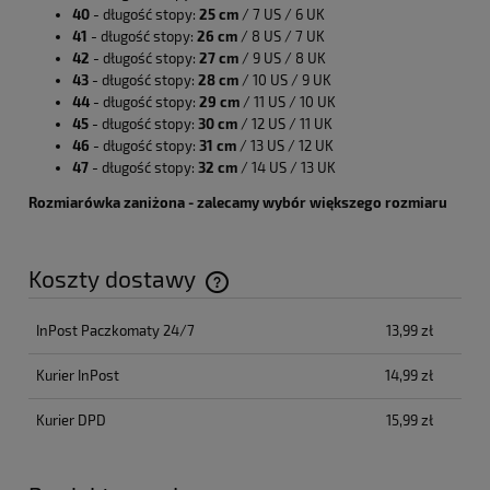
40
- długość stopy:
25 cm
/ 7 US / 6 UK
41
- długość stopy:
26 cm
/ 8 US / 7 UK
42
- długość stopy:
27 cm
/ 9 US / 8 UK
43
- długość stopy:
28 cm
/ 10 US / 9 UK
44
- długość stopy:
29 cm
/ 11 US / 10 UK
45
- długość stopy:
30 cm
/ 12 US / 11 UK
46
- długość stopy:
31 cm
/ 13 US / 12 UK
47
- długość stopy:
32 cm
/ 14 US / 13 UK
Rozmiarówka zaniżona - zalecamy wybór większego rozmiaru
Koszty dostawy
Cena nie zawiera ewentualnych kosztów płatności
InPost Paczkomaty 24/7
13,99 zł
Kurier InPost
14,99 zł
Kurier DPD
15,99 zł