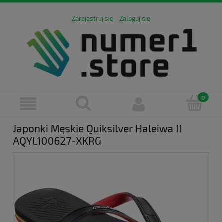
Zarejestruj się
Zaloguj się
Japonki Męskie Quiksilver Haleiwa II
AQYL100627-XKRG