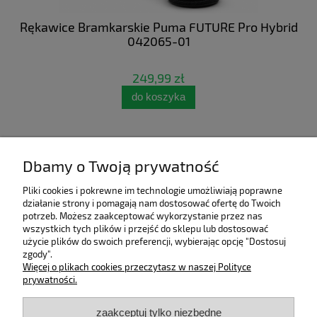
 NC
Rękawice Bramkarskie Puma FUTURE Pro Hybrid
Bu
042065-01
249,99 zł
do koszyka
Dbamy o Twoją prywatność
Pliki cookies i pokrewne im technologie umożliwiają poprawne
działanie strony i pomagają nam dostosować ofertę do Twoich
potrzeb. Możesz zaakceptować wykorzystanie przez nas
wszystkich tych plików i przejść do sklepu lub dostosować
użycie plików do swoich preferencji, wybierając opcję "Dostosuj
zgody".
Pomoc
Więcej o plikach cookies przeczytasz w naszej Polityce
prywatności.
Moje konto
zaakceptuj tylko niezbędne