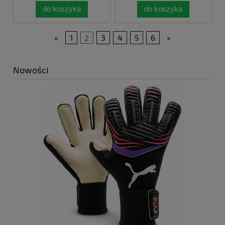
do koszyka
do koszyka
«
1
2
3
4
5
6
»
Nowości