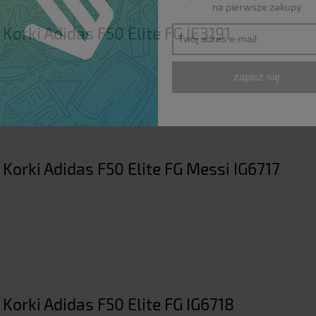
na pierwsze zakupy
 Korki Adidas F50 Elite FG IE3191
zapisz się
 Korki Adidas F50 Elite FG Messi IG6717
 Korki Adidas F50 Elite FG IG6718