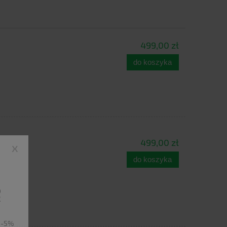
499,00 zł
do koszyka
499,00 zł
x
do koszyka
ę
u -5%