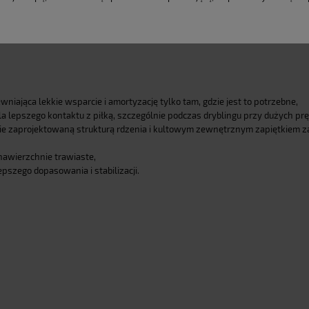
iająca lekkie wsparcie i amortyzację tylko tam, gdzie jest to potrzebne,
la lepszego kontaktu z piłką, szczególnie podczas dryblingu przy dużych pr
e zaprojektowaną strukturą rdzenia i kultowym zewnętrznym zapiętkiem z
nawierzchnie trawiaste,
pszego dopasowania i stabilizacji.