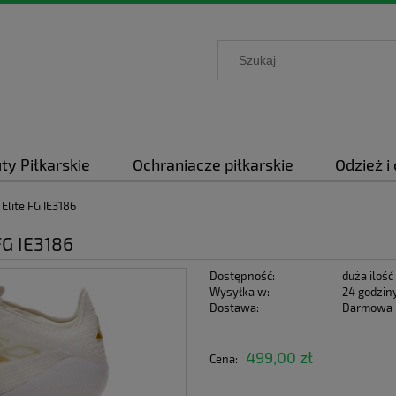
ty Piłkarskie
Ochraniacze piłkarskie
Odzież i
Elite FG IE3186
FG IE3186
Dostępność:
duża ilość
Wysyłka w:
24 godzin
Dostawa:
Darmowa
Cena nie zawiera ewentualnych kosztów
499,00 zł
Cena:
płatności