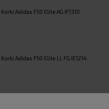
 Korki Adidas F50 Elite AG IF1310
 Korki Adidas F50 Elite LL FG IE1214