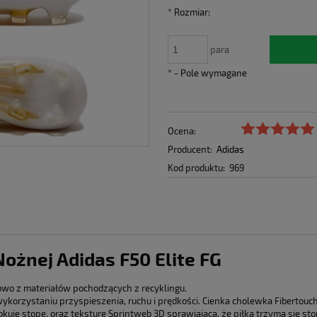
*
Rozmiar:
para
*
- Pole wymagane
Ocena:
Producent:
Adidas
Kod produktu:
969
 Nożnej Adidas F50 Elite FG
owo z materiałów pochodzących z recyklingu.
korzystaniu przyspieszenia, ruchu i prędkości. Cienka cholewka Fibertouch 
lokuje stopę, oraz teksturę Sprintweb 3D sprawiającą, że piłka trzyma się 