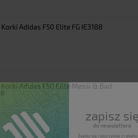
 Korki Adidas F50 Elite FG IE3188
 Korki Adidas F50 Elite Messi & Bad
36
zapisz si
do newslettera
Zapisz się i skorzystaj z rabat