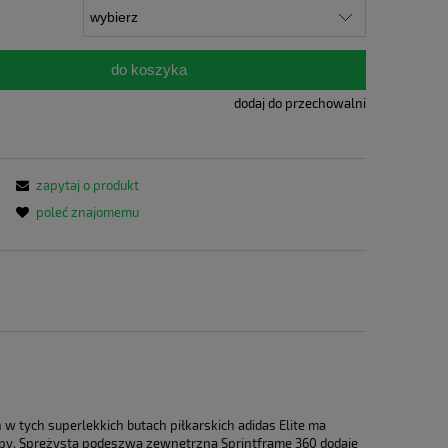
do koszyka
dodaj do przechowalni
zapytaj o produkt
poleć znajomemu
w tych superlekkich butach piłkarskich adidas Elite ma
stopy. Sprężysta podeszwa zewnętrzna Sprintframe 360 dodaje