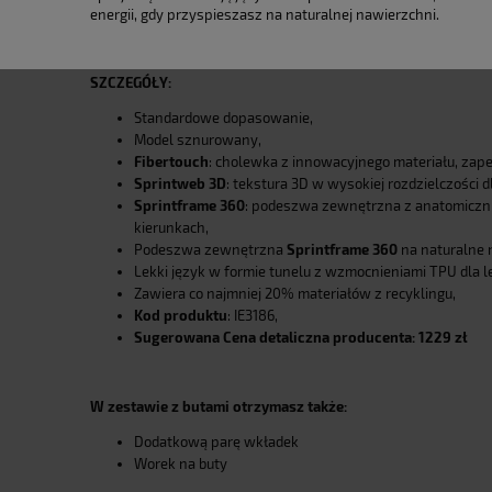
energii, gdy przyspieszasz na naturalnej nawierzchni.
SZCZEGÓŁY:
Standardowe dopasowanie,
Model sznurowany,
Fibertouch
:
cholewka z innowacyjnego materiału, zapewn
Sprintweb 3D
:
tekstura 3D w wysokiej rozdzielczości d
Sprintframe 360
: podeszwa zewnętrzna z anatomiczni
kierunkach,
Podeszwa zewnętrzna
Sprintframe 360
na naturalne 
Lekki język w formie tunelu z wzmocnieniami TPU dla le
Zawiera co najmniej 20% materiałów z recyklingu,
Kod produktu
: IE3186,
Sugerowana Cena detaliczna producenta: 1229 zł
W zestawie z butami otrzymasz także:
Dodatkową parę wkładek
Worek na buty