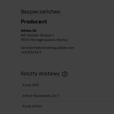
Bezpieczeństwo
Producent
Adidas AG
Adi-Dassler-Strasse 1
91074 Herzogenaurach, Niemcy
serviceinfo@onlineshop.adidas.com
+49 9132 84 0
Koszty dostawy
Kurier DPD
Cena nie zawiera ewentualnyc
płatności
InPost Paczkomaty 24/7
Kurier InPost