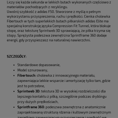
Liczy się każda sekunda w lekkich butach wykonanych częściowo z
materiałów pochodzących z recyklingu.
Uwolnij szybkość z adidas F50. Stworzone z myślą o pełnym
wykorzystaniu przyspieszenia, ruchu i prędkości. Cienka cholewka
Fibertouch w tych superlekkich butach piłkarskich adidas Elite ma
specjalną konstrukcję języka Compression Fit Tunnel, która blokuje
stopę, oraz teksturę Sprintweb 3D sprawiającą, że piłka trzyma się
stopy. Sprężysta podeszwa zewnętrzna Sprintframe 360 dodaje
energii, gdy przyspieszasz na naturalnej nawierzchni.
SZCZEGÓŁY:
Standardowe dopasowanie,
Model sznurowany,
Fibertouch
:
cholewka z innowacyjnego materiału,
zapewniająca lekkie wsparcie i amortyzację tylko tam, gdzie
jest to potrzebne,
Sprintweb 3D
:
tekstura 3D w wysokiej rozdzielczości dla
lepszego kontaktu z piłką, szczególnie podczas dryblingu
przy dużych prędkościach,
Sprintframe 360
: podeszwa zewnętrzna z anatomicznie
zaprojektowaną strukturą rdzenia i kultowym zewnętrznym
zapiętkiem zapewniającym przyspieszenie i prędkość we