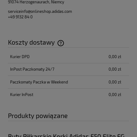
91074 Herzogenaurach, Niemcy
serviceinfo@onlineshop.adidas.com
+49 9132 84 0
Koszty dostawy
Cena nie zawiera ewentualnych kosztów płatności
Kurier DPD
0,00 zł
InPost Paczkomaty 24/7
0,00 zł
Paczkomaty Paczka w Weekend
0,00 zł
Kurier InPost
0,00 zł
Produkty powiązane
Buty Piłkarskie Korki Adidas F50 Elite FG