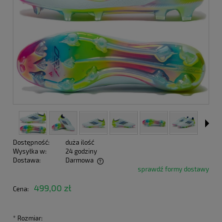
Dostępność:
duża ilość
Wysyłka w:
24 godziny
Dostawa:
Darmowa
sprawdź formy dostawy
Cena nie zawiera ewentualnych kosztów płatności
499,00 zł
Cena:
*
Rozmiar: