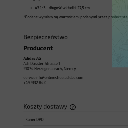
43 1/3 - długość wkładki: 27,5 cm
*Podane wymiary są wartościami podanymi przez producenta,
Bezpieczeństwo
Producent
Adidas AG
Adi-Dassler-Strasse 1
91074 Herzogenaurach, Niemcy
serviceinfo@onlineshop.adidas.com
+49 9132 84 0
Koszty dostawy
Kurier DPD
Cena nie zawiera ewentualnyc
płatności