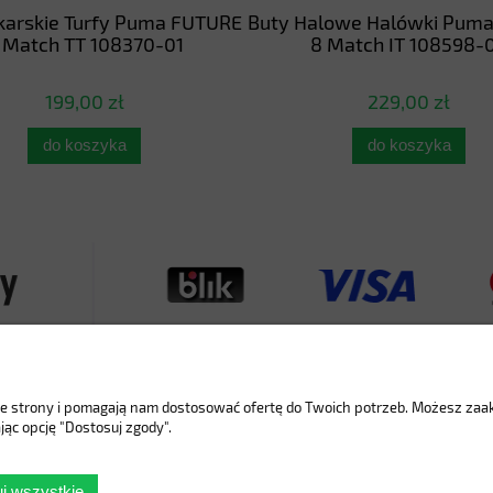
łkarskie Turfy Puma FUTURE
Buty Halowe Halówki Pum
 Match TT 108370-01
8 Match IT 108598-
199,00 zł
229,00 zł
do koszyka
do koszyka
nie strony i pomagają nam dostosować ofertę do Twoich potrzeb. Możesz za
jąc opcję "Dostosuj zgody".
Płatności i dostawa
Informacje
j wszystkie