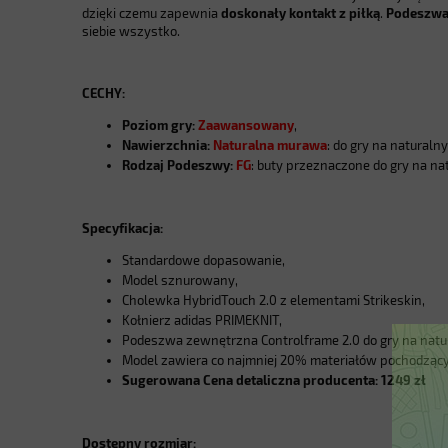
dzięki czemu zapewnia
doskonały kontakt z piłką
.
Podeszwa 
siebie wszystko.
CECHY:
Poziom gry:
Zaawansowany
,
Nawierzchnia:
Naturalna
murawa
: do gry na natural
Rodzaj Podeszwy:
FG
: buty przeznaczone do gry na nat
Specyfikacja:
Standardowe dopasowanie,
Model sznurowany,
Cholewka HybridTouch 2.0 z elementami Strikeskin,
Kołnierz adidas PRIMEKNIT,
Podeszwa zewnętrzna Controlframe 2.0 do gry na natur
Model zawiera co najmniej 20% materiałów pochodzącyc
Sugerowana Cena detaliczna producenta: 1249 zł
Dostępny rozmiar: