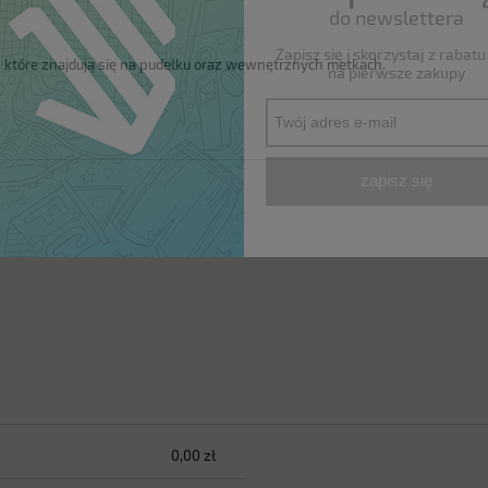
do newslettera
Zapisz się i skorzystaj z rabat
 które znajdują się na pudełku oraz wewnętrznych metkach.
na pierwsze zakupy
zapisz się
0,00 zł
h kosztów