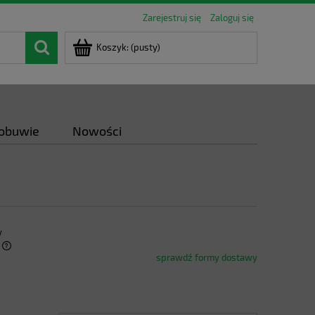
Zarejestruj się
Zaloguj się
Koszyk:
(pusty)
 obuwie
Nowości
y
sprawdź formy dostawy