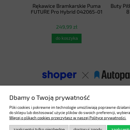
e Puma
Rękawice Bramkarskie Puma
Buty Pi
067-11
FUTURE Pro Hybrid 042065-01
8
249,99 zł
do koszyka
Dbamy o Twoją prywatność
Pliki cookies i pokrewne im technologie umożliwiają poprawne działa
do sklepu lub dostosować użycie plików do swoich preferencji, wybiera
Więcej o plikach cookies przeczytasz w naszej Polityce prywatności.
Pomoc
Moje konto
zaakceptuj tylko niezbędne
dostosuj zgody
zaakceptu