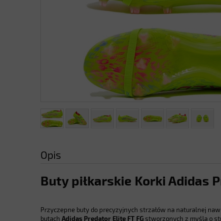
Opis
Buty piłkarskie Korki Adidas P
Przyczepne buty do precyzyjnych strzałów na naturalnej naw
butach
Adidas Predator Elite FT FG
stworzonych z myślą o st