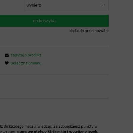
do koszyka
dodaj do przechowalni
zapytaj o produkt
poleć znajomemu
dź do każdego meczu, wiedząc, że zdobędziesz punkty w
ieszczone
gumowe płetwy Strikeskin i wywijany język
,