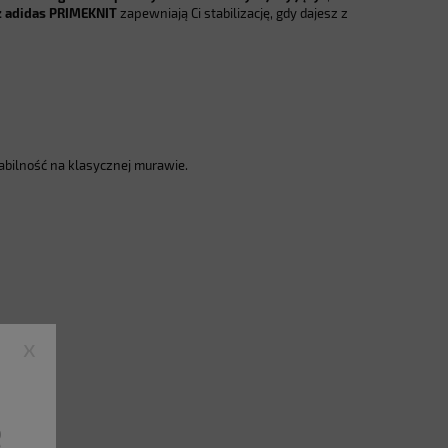
z adidas PRIMEKNIT
zapewniają Ci stabilizację, gdy dajesz z
tabilność na klasycznej murawie.
x
ę