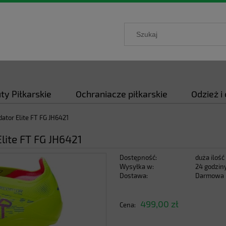
ty Piłkarskie
Ochraniacze piłkarskie
Odzież i
dator Elite FT FG JH6421
Elite FT FG JH6421
Dostępność:
duża ilość
Wysyłka w:
24 godzin
Dostawa:
Darmowa
Cena nie zawiera ewentualnych kosztów
499,00 zł
Cena:
płatności