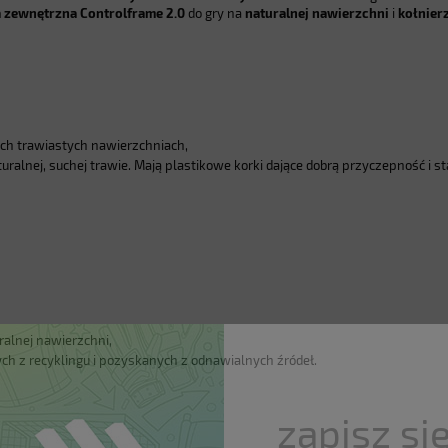
zewnętrzna Controlframe 2.0
do gry na
naturalnej nawierzchni
i
kołnier
nych trawiastych nawierzchniach,
uralnej, suchej trawie. Mają plastikowe korki dające dobrą przyczepność i s
alnej nawierzchni,
h z recyklingu i pozyskanych z odnawialnych źródeł.
zapisz si