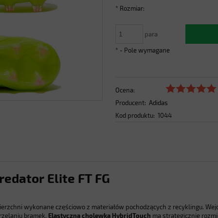
*
Rozmiar:
para
*
- Pole wymagane
Ocena:
Producent:
Adidas
Kod produktu:
1044
redator Elite FT FG
ierzchni wykonane częściowo z materiałów pochodzących z recyklingu. Wej
rzelaniu bramek.
Elastyczna cholewka HybridTouch
ma strategicznie rozm