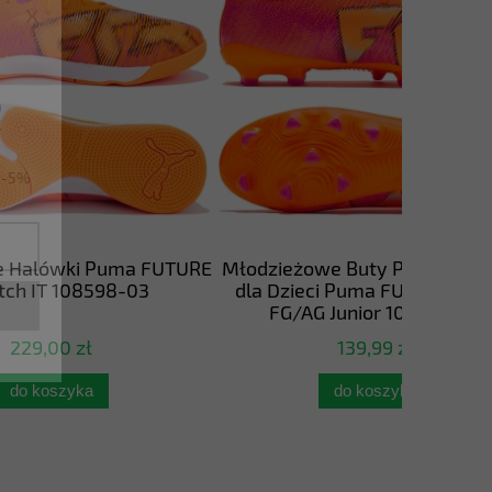
x
ę
u -5%
a FUTURE
Młodzieżowe Buty Piłkarskie Korki
Młodzież
03
dla Dzieci Puma FUTURE 8 PLAY
dla Dzi
FG/AG Junior 108622-03
FG/
139,99 zł
do koszyka