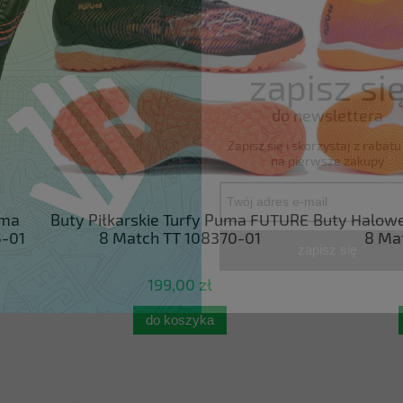
zapisz si
do newslettera
Zapisz się i skorzystaj z rabat
na pierwsze zakupy
łkarskie Turfy Puma FUTURE
Buty Halowe Halówki Pum
 Match TT 108370-01
8 Match IT 108598-
zapisz się
199,00 zł
229,00 zł
do koszyka
do koszyka