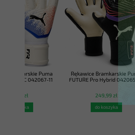
e Puma
Rękawice Bramkarskie Puma
Buty Pi
067-11
FUTURE Pro Hybrid 042065-01
8
249,99 zł
do koszyka