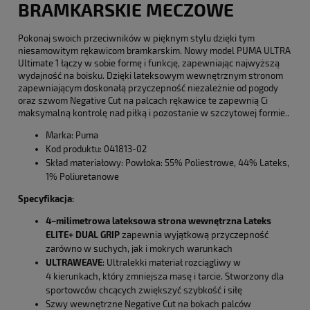
BRAMKARSKIE MECZOWE
Pokonaj swoich przeciwników w pięknym stylu dzięki tym
niesamowitym rękawicom bramkarskim. Nowy model PUMA ULTRA
Ultimate 1 łączy w sobie formę i funkcję, zapewniając najwyższą
wydajność na boisku. Dzięki lateksowym wewnętrznym stronom
zapewniającym doskonałą przyczepność niezależnie od pogody
oraz szwom Negative Cut na palcach rękawice te zapewnią Ci
maksymalną kontrolę nad piłką i pozostanie w szczytowej formie..
Marka: Puma
Kod produktu: 041813-02
Skład materiałowy: Powłoka: 55% Poliestrowe, 44% Lateks,
1% Poliuretanowe
Specyfikacja:
4–milimetrowa lateksowa strona wewnętrzna
Lateks
ELITE+ DUAL GRIP
zapewnia wyjątkową przyczepność
zarówno w suchych, jak i mokrych warunkach
ULTRAWEAVE
: Ultralekki materiał rozciągliwy w
4 kierunkach, który zmniejsza masę i tarcie. Stworzony dla
sportowców chcących zwiększyć szybkość i siłę
Szwy wewnętrzne Negative Cut na bokach palców