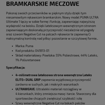
BRAMKARSKIE MECZOWE
Pokonaj swoich przeciwników w pięknym stylu dzięki tym
niesamowitym rękawicom bramkarskim. Nowy model PUMA ULTRA
Ultimate 1 łączy w sobie formę i funkcję, zapewniając najwyższą
wydajność na boisku. Dzięki lateksowym wewnętrznym stronom
zapewniającym doskonałą przyczepność niezależnie od pogody
oraz szwom Negative Cut na palcach rękawice te zapewnią Ci
maksymalną kontrolę nad piłką i pozostanie w szczytowej formie..
Marka: Puma
Kod produktu: 041813-01
Skład materiałowy: Powłoka: 55% Poliestrowe, 44% Lateks,
1% Poliuretanowe
Specyfikacja:
4–milimetrowa lateksowa strona wewnętrzna
Lateks
ELITE+ DUAL GRIP
zapewnia wyjątkową przyczepność
zarówno w suchych, jak i mokrych warunkach
ULTRAWEAVE
: Ultralekki materiał rozciągliwy w
4 kierunkach, który zmniejsza masę i tarcie. Stworzony dla
sportowców chcących zwiększyć szybkość i siłę
Szwy wewnętrzne Negative Cut na bokach palców