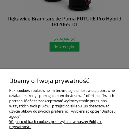
 NC
Rękawice Bramkarskie Puma FUTURE Pro Hybrid
Bu
042065-01
249,99 zł
do koszyka
Dbamy o Twoją prywatność
Pliki cookies i pokrewne im technologie umożliwiają poprawne
działanie strony i pomagają nam dostosować ofertę do Twoich
potrzeb. Możesz zaakceptować wykorzystanie przez nas
wszystkich tych plików i przejść do sklepu lub dostosować
użycie plików do swoich preferencji, wybierając opcję "Dostosuj
zgody".
Pomoc
Więcej o plikach cookies przeczytasz w naszej Polityce
prywatności.