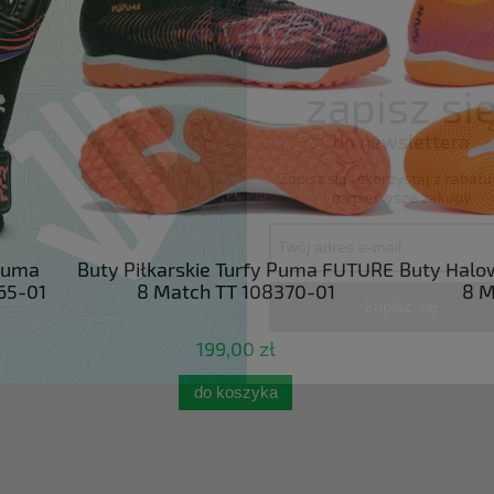
zapisz si
do newslettera
Zapisz się i skorzystaj z rabat
na pierwsze zakupy
łkarskie Turfy Puma FUTURE
Buty Halowe Halówki Pum
 Match TT 108370-01
8 Match IT 108598-
zapisz się
199,00 zł
229,00 zł
do koszyka
do koszyka