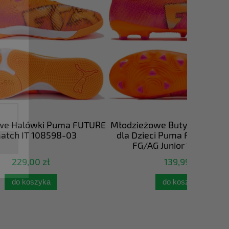
x
ę
u -5%
a FUTURE
Młodzieżowe Buty Piłkarskie Korki
Młodzież
03
dla Dzieci Puma FUTURE 8 PLAY
dla Dzi
FG/AG Junior 108622-03
FG/
139,99 zł
do koszyka