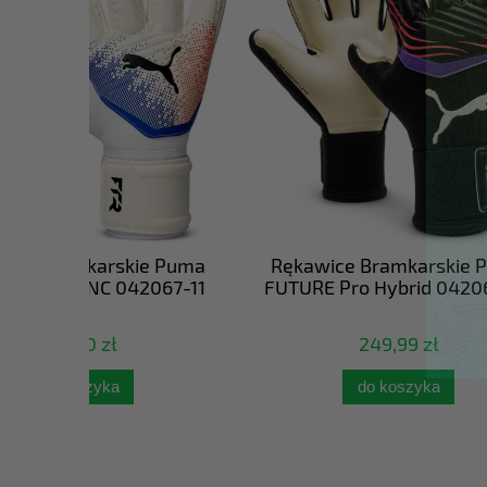
e Puma
Rękawice Bramkarskie Puma
Buty Pi
067-11
FUTURE Pro Hybrid 042065-01
8
249,99 zł
do koszyka