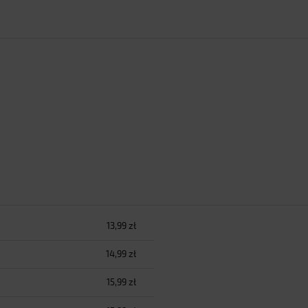
13,99 zł
h kosztów
14,99 zł
15,99 zł