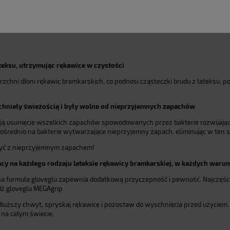
eksu, utrzymując rękawice w czystości
hni dłoni rękawic bramkarskich, co podnosi cząsteczki brudu z lateksu, po
achniały świeżością i były wolne od nieprzyjemnych zapachów
tują usunięcie wszelkich zapachów spowodowanych przez bakterie rozwijając
średnio na bakterie wytwarzające nieprzyjemny zapach, eliminując w ten s
czyć z nieprzyjemnym zapachem!
y na każdego rodzaju lateksie rękawicy bramkarskiej, w każdych waru
alna formuła gloveglu zapewnia dodatkową przyczepność i pewność. Najczę
dź
gloveglu MEGAgrip
dłuższy chwyt, spryskaj rękawice i pozostaw do wyschnięcia przed użyciem
 na całym świecie.