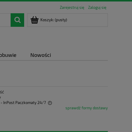
Zarejestruj się
Zaloguj się
Koszyk:
(pusty)
 obuwie
Nowości
ość
y
- InPost Paczkomaty 24/7
sprawdź formy dostawy
ra ewentualnych kosztów