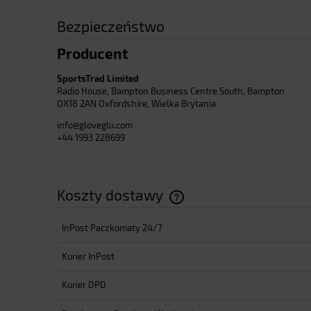
Bezpieczeństwo
Producent
SportsTrad Limited
Radio House, Bampton Business Centre South, Bampton
OX18 2AN Oxfordshire, Wielka Brytania
info@gloveglu.com
+44 1993 228699
Koszty dostawy
InPost Paczkomaty 24/7
Cena nie zawiera ewentualnyc
płatności
Kurier InPost
Kurier DPD