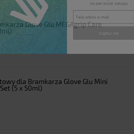
na pierwsze zakupy
amkarza Glove Glu MEGAgrip Care
0ml)
zapisz się
towy dla Bramkarza Glove Glu Mini
 Set (5 x 50ml)