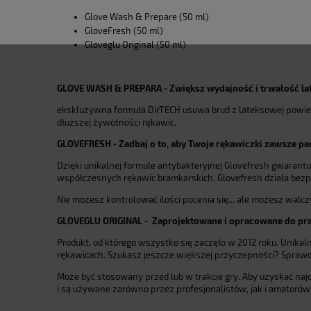
Glove Wash & Prepare (50 ml)
GloveFresh (50 ml)
Gloveglu Original (50 ml)
GLOVE WASH & PREPARA - Zwiększ wydajność i trwałość lat
ekskluzywna formuła DirTECH usuwa brud z lateksowej powierzc
dłuższej żywotności rękawic.
GLOVEFRESH - Zadbaj o to, aby Twoje rękawiczki zawsze p
Dzięki unikalnej formule antybakteryjnej Glovefresh gwaran
współczesnych rękawic bramkarskich, Glovefresh działa bezpo
Nie możesz kontrolować ilości pocenia się... ale możesz wal
GLOVEGLU ORIGINAL - Zaprojektowane i opracowane do prac
Produkt, od którego wszystko się zaczęło w 2012 roku. Unik
rękawicach. Szukasz jeszcze większej przyczepności? Spraw
Może być stosowany przed lub w trakcie gry. Aby uzyskać naj
i są używane zarówno przez profesjonalistów, jak i amatorów