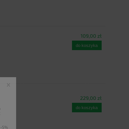
109,00 zł
do koszyka
x
229,00 zł
ę
do koszyka
u -5%