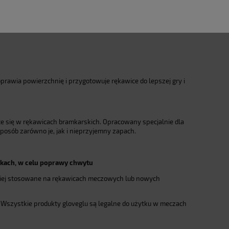
prawia powierzchnię i przygotowuje rękawice do lepszej gry i
e się w rękawicach bramkarskich. Opracowany specjalnie dla
posób zarówno je, jak i nieprzyjemny zapach.
nkach, w celu poprawy chwytu
ściej stosowane na rękawicach meczowych lub nowych
. Wszystkie produkty gloveglu są legalne do użytku w meczach