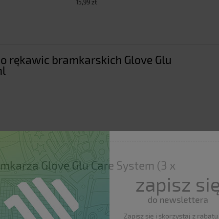
15,99 zł
do rękawic bramkarskich Glove Glu
ml
mkarza Glove Glu Care System (3 x
zapisz si
do newslettera
Zapisz się i skorzystaj z rabat