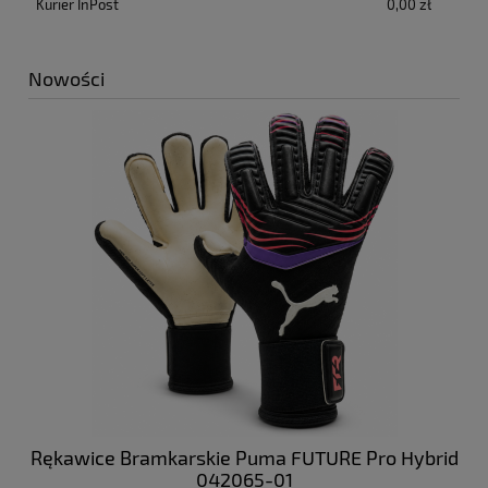
Kurier InPost
0,00 zł
Nowości
 NC
Rękawice Bramkarskie Puma FUTURE Pro Hybrid
Bu
042065-01