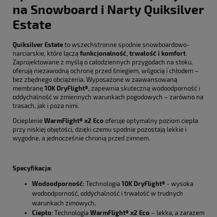
na Snowboard i Narty Quiksilver
Estate
Quiksilver Estate
to wszechstronne spodnie snowboardowo-
narciarskie, które łączą
funkcjonalność, trwałość i komfort
.
Zaprojektowane z myślą o całodziennych przygodach na stoku,
oferują niezawodną ochronę przed śniegiem, wilgocią i chłodem –
bez zbędnego obciążenia. Wyposażone w zaawansowaną
membranę
10K DryFlight®
, zapewnia skuteczną wodoodporność i
oddychalność w zmiennych warunkach pogodowych – zarówno na
trasach, jak i poza nimi.
Ocieplenie
WarmFlight® x2 Eco
oferuje optymalny poziom ciepła
przy niskiej objętości, dzięki czemu spodnie pozostają lekkie i
wygodne, a jednocześnie chronią przed zimnem.
Specyfikacja:
Wodoodporność:
Technologia
1
0K DryFlight®
- wysoka
wodoodporność, oddychalność i trwałość w trudnych
warunkach zimowych,
Ciepło:
Technologia
WarmFlight® x2 Eco
– lekka, a zarazem