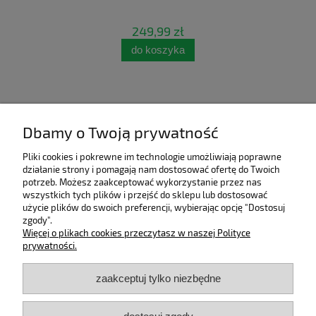
249,99 zł
do koszyka
Dbamy o Twoją prywatność
Pliki cookies i pokrewne im technologie umożliwiają poprawne
działanie strony i pomagają nam dostosować ofertę do Twoich
potrzeb. Możesz zaakceptować wykorzystanie przez nas
wszystkich tych plików i przejść do sklepu lub dostosować
użycie plików do swoich preferencji, wybierając opcję "Dostosuj
zgody".
Pomoc
Więcej o plikach cookies przeczytasz w naszej Polityce
prywatności.
Moje konto
zaakceptuj tylko niezbędne
Płatności i dostawa