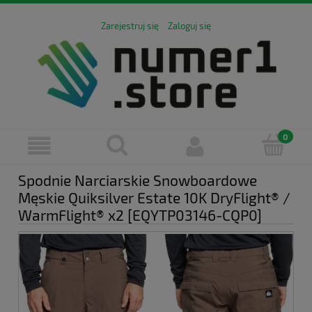
Zarejestruj się
Zaloguj się
Spodnie Narciarskie Snowboardowe
Męskie Quiksilver Estate 10K DryFlight® /
WarmFlight® x2 [EQYTP03146-CQP0]