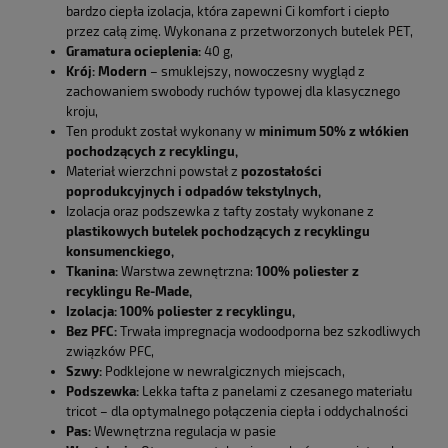
bardzo ciepła izolacja, która zapewni Ci komfort i ciepło
przez całą zimę. Wykonana z przetworzonych butelek PET,
Gramatura ocieplenia:
40 g,
Krój:
Modern
– smuklejszy, nowoczesny wygląd z
zachowaniem swobody ruchów typowej dla klasycznego
kroju,
Ten produkt został wykonany w
minimum 50% z włókien
pochodzących z recyklingu,
Materiał wierzchni powstał z
pozostałości
poprodukcyjnych i odpadów tekstylnych,
Izolacja oraz podszewka z tafty zostały wykonane z
plastikowych butelek pochodzących z recyklingu
konsumenckiego,
Tkanina:
Warstwa zewnętrzna:
100% poliester z
recyklingu Re-Made,
Izolacja:
100% poliester z recyklingu,
Bez PFC:
Trwała impregnacja wodoodporna bez szkodliwych
związków PFC,
Szwy:
Podklejone w newralgicznych miejscach,
Podszewka:
Lekka tafta z panelami z czesanego materiału
tricot – dla optymalnego połączenia ciepła i oddychalności
Pas:
Wewnętrzna regulacja w pasie