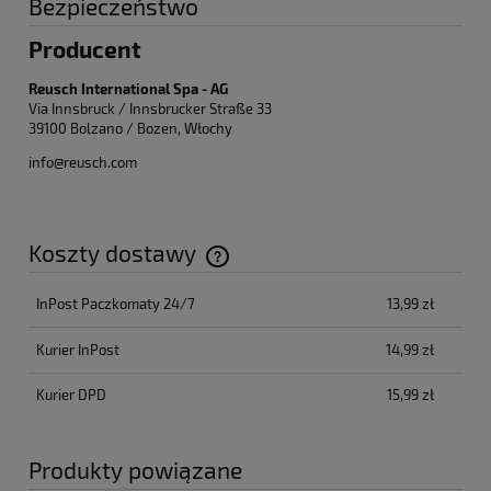
Bezpieczeństwo
Producent
Reusch International Spa - AG
Via Innsbruck / Innsbrucker Straße 33
39100 Bolzano / Bozen, Włochy
info@reusch.com
Koszty dostawy
Cena nie zawiera ewentualnych kosztów płatności
InPost Paczkomaty 24/7
13,99 zł
Kurier InPost
14,99 zł
Kurier DPD
15,99 zł
Produkty powiązane