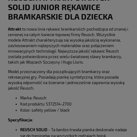
SOLID JUNIOR RĘKAWICE
BRAMKARSKIE DLA DZIECKA
Attrakt
to nowa linia rękawic bramkarskich pochodząca od znanej i
cenionej na całym świecie topowej firmy Reusch. Wszystkie
modele Attrakt charakteryzują się wysoką jakością wykonania,
zastosowaniem najlepszych materiałów oraz połączeniem
innowacyjnych technologii. Najwyższa jakość rękawic Reusch
została potwierdzona przez wielu światowej sławy bramkarzy,
takich jak Wojciech Szczęsny i Hugo Lloris.
Model przeznaczony dla początkujących bramkarzy oraz
rekreacyjnej gry. Posiadają piankę syntetyczną, która posiada
wysoką odporność na ścieranie i jednocześnie zapewnia wysoką
jakość Reusch.
Marka: Reusch
Kod produktu: 5372514-2700
Kolor: safety yellow / black
Specyfikacja:
REUSCH SOLID
- Ta bardzo trwała pianka doskonale nadaje
się do treningów na wszystkich rodzajach boisk.