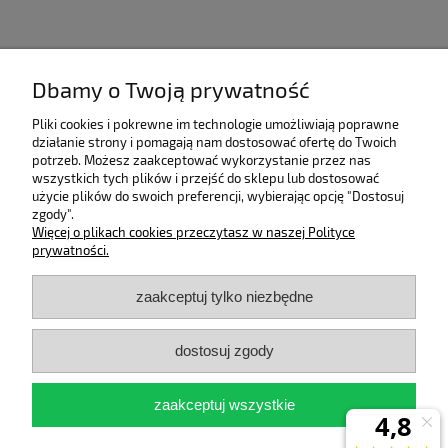
Dbamy o Twoją prywatność
Pliki cookies i pokrewne im technologie umożliwiają poprawne
działanie strony i pomagają nam dostosować ofertę do Twoich
potrzeb. Możesz zaakceptować wykorzystanie przez nas
wszystkich tych plików i przejść do sklepu lub dostosować
użycie plików do swoich preferencji, wybierając opcję "Dostosuj
zgody".
Pomoc
Więcej o plikach cookies przeczytasz w naszej Polityce
prywatności.
Moje konto
zaakceptuj tylko niezbędne
Płatności i dostawa
dostosuj zgody
Informacje
zaakceptuj wszystkie
O nas