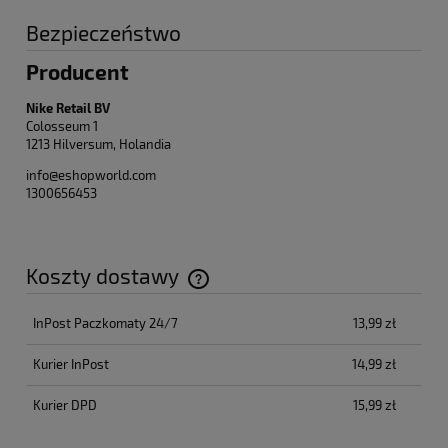
Bezpieczeństwo
Producent
Nike Retail BV
Colosseum 1
1213 Hilversum, Holandia
info@eshopworld.com
1300656453
Koszty dostawy
Cena nie zawiera ewentualnych kosztów płatności
InPost Paczkomaty 24/7
13,99 zł
Kurier InPost
14,99 zł
Kurier DPD
15,99 zł