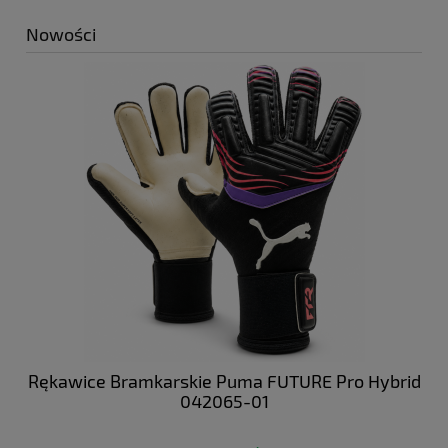
Nowości
 NC
Rękawice Bramkarskie Puma FUTURE Pro Hybrid
Bu
042065-01