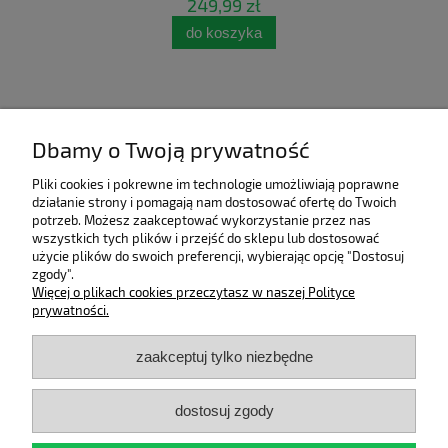
249,99 zł
do koszyka
Dbamy o Twoją prywatność
Pliki cookies i pokrewne im technologie umożliwiają poprawne
działanie strony i pomagają nam dostosować ofertę do Twoich
potrzeb. Możesz zaakceptować wykorzystanie przez nas
wszystkich tych plików i przejść do sklepu lub dostosować
użycie plików do swoich preferencji, wybierając opcję "Dostosuj
zgody".
Pomoc
Więcej o plikach cookies przeczytasz w naszej Polityce
prywatności.
Moje konto
zaakceptuj tylko niezbędne
Płatności i dostawa
dostosuj zgody
Informacje