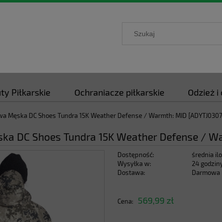
ty Piłkarskie
Ochraniacze piłkarskie
Odzież i
wa Męska DC Shoes Tundra 15K Weather Defense / Warmth: MID [ADYTJ030
ka DC Shoes Tundra 15K Weather Defense / W
Dostępność:
średnia il
Wysyłka w:
24 godzin
Dostawa:
Darmowa
Cena nie zawiera ewentualnych kosztów
569,99 zł
Cena:
płatności