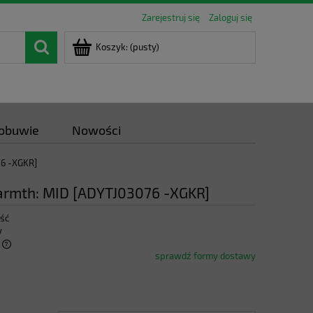
Zarejestruj się
Zaloguj się
Koszyk:
(pusty)
 obuwie
Nowości
76 -XGKR]
armth: MID [ADYTJ03076 -XGKR]
ość
y
sprawdź formy dostawy