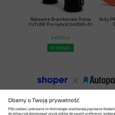
e Puma
Rękawice Bramkarskie Puma
Buty Pi
067-11
FUTURE Pro Hybrid 042065-01
8
249,99 zł
do koszyka
Dbamy o Twoją prywatność
Pliki cookies i pokrewne im technologie umożliwiają poprawne działa
do sklepu lub dostosować użycie plików do swoich preferencji, wybiera