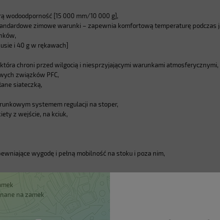
ą wodoodporność [15 000 mm/10 000 g],
 standardowe zimowe warunki – zapewnia komfortową temperaturę podczas ja
unków,
usie i 40 g w rękawach]
która chroni przed wilgocią i niesprzyjającymi warunkami atmosferycznymi,
iwych związków PFC,
ane siateczką,
erunkowym systemem regulacji na stoper,
y z wejście, na kciuk,
wniające wygodę i pełną mobilność na stoku i poza nim,
zamek
pinane na zamek