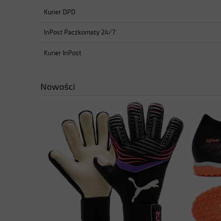
Kurier DPD
Cena nie zawiera ewentualnyc
płatności
InPost Paczkomaty 24/7
Kurier InPost
Nowości