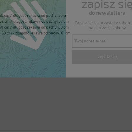
zapisz si
do newslettera
 60 cm / długość rękawa od pachy: 56 cm
62 cm / długość rękawa od pachy: 57 cm
Zapisz się i skorzystaj z rabat
 64 cm / długość rękawa od pachy: 58 cm
na pierwsze zakupy
: 68 cm / długość rękawa od pachy: 61 cm
zapisz się