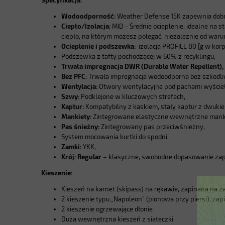
Wodoodporność:
Weather Defense 15K zapewnia dobr
Ciepło/Izolacja:
MID - Średnie ocieplenie, idealne na
ciepło, na którym możesz polegać, niezależnie od war
Ocieplenie i podszewka
:
izolacja PROFILL 80 [g w korp
Podszewka z tafty pochodzącej w 60% z recyklingu,
Trwała impregnacja DWR (Durable Water Repellent),
Bez PFC:
Trwała impregnacja wodoodporna bez szkodl
Wentylacja:
Otwory wentylacyjne pod pachami wyścieł
Szwy:
Podklejone w kluczowych strefach,
Kaptur:
Kompatybilny z kaskiem, stały kaptur z dwuki
Mankiety:
Zintegrowane elastyczne wewnętrzne mankiet
Pas śnieżny:
Zintegrowany pas przeciwśnieżny,
System mocowania kurtki do spodni,
Zamki:
YKK,
Krój:
Regular
– klasyczne, swobodne dopasowanie zape
Kieszenie:
Kieszeń na karnet (skipass) na rękawie, zapinana na 
2 kieszenie typu „Napoleon” (pionowa przy piersi), za
2 kieszenie ogrzewające dłonie
Duża wewnętrzna kieszeń z siateczki