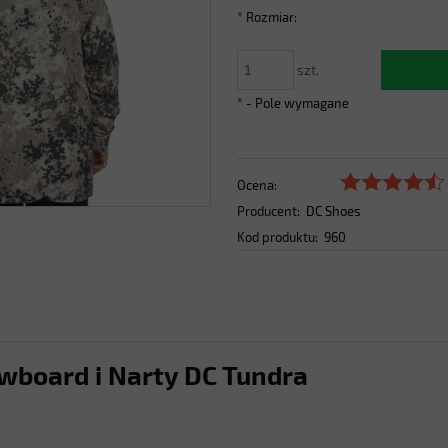
*
Rozmiar:
szt.
*
- Pole wymagane
Ocena:
Producent:
DC Shoes
Kod produktu:
960
board i Narty DC Tundra