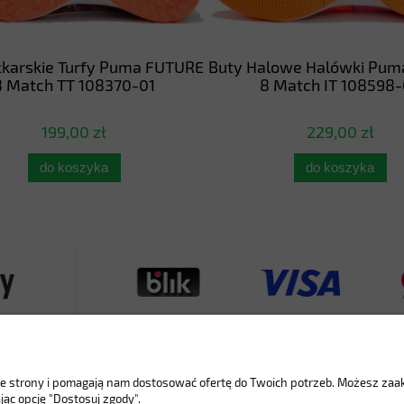
łkarskie Turfy Puma FUTURE
Buty Halowe Halówki Pum
 Match TT 108370-01
8 Match IT 108598-
199,00 zł
229,00 zł
do koszyka
do koszyka
nie strony i pomagają nam dostosować ofertę do Twoich potrzeb. Możesz za
jąc opcję "Dostosuj zgody".