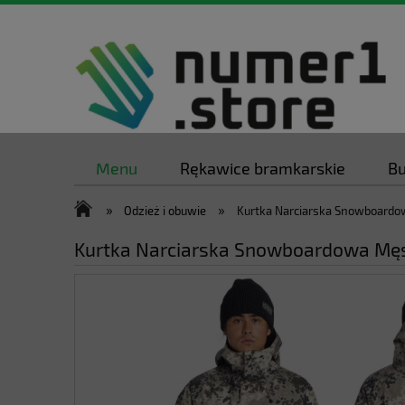
Menu
Rękawice bramkarskie
Bu
»
»
Odzież i obuwie
Kurtka Narciarska Snowboardo
Kurtka Narciarska Snowboardowa Męs