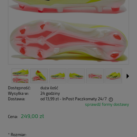
Dostępność:
duża ilość
Wysyłka w:
24 godziny
Dostawa:
od 13,99 zł
- InPost Paczkomaty 24/7
sprawdź formy dostawy
Cena nie zawiera ewentualnych kosztów płatności
249,00 zł
Cena:
*
Rozmiar: