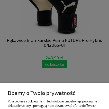
 NC
Rękawice Bramkarskie Puma FUTURE Pro Hybrid
Bu
042065-01
249,99 zł
do koszyka
Dbamy o Twoją prywatność
Pliki cookies i pokrewne im technologie umożliwiają poprawne
działanie strony i pomagają nam dostosować ofertę do Twoich