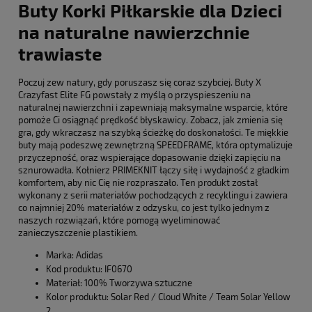
Buty Korki Piłkarskie dla Dzieci
na naturalne nawierzchnie
trawiaste
Poczuj zew natury, gdy poruszasz się coraz szybciej. Buty X
Crazyfast Elite FG powstały z myślą o przyspieszeniu na
naturalnej nawierzchni i zapewniają maksymalne wsparcie, które
pomoże Ci osiągnąć prędkość błyskawicy. Zobacz, jak zmienia się
gra, gdy wkraczasz na szybką ścieżkę do doskonałości. Te miękkie
buty mają podeszwę zewnętrzną SPEEDFRAME, która optymalizuje
przyczepność, oraz wspierające dopasowanie dzięki zapięciu na
sznurowadła. Kołnierz PRIMEKNIT łączy siłę i wydajność z gładkim
komfortem, aby nic Cię nie rozpraszało. Ten produkt został
wykonany z serii materiałów pochodzących z recyklingu i zawiera
co najmniej 20% materiałów z odzysku, co jest tylko jednym z
naszych rozwiązań, które pomogą wyeliminować
zanieczyszczenie plastikiem.
Marka: Adidas
Kod produktu: IF0670
Materiał: 100% Tworzywa sztuczne
Kolor produktu: Solar Red / Cloud White / Team Solar Yellow
2