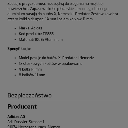
Zadbaj o przyczepność niezbędną do biegania na miękkiej
nawierzchni. Zapasowe kołki piłkarskie z mocnego, lekkiego
aluminium pasują do butów X, Nemeziz i Predator. Zestaw zawiera
cztery kołki o długości 14 mm i osiem kołków 11 mm.
Marka: Adidas
Kod produktu: FJ6355
Materiał: 100% Aluminium
Specyfikacja:
Model pasuje do butów X, Predator i Nemeziz
12 stożkowych kołków w opakowaniu
4 kołki 14 mm
8 kołków 11 mm
Bezpieczeństwo
Producent
Adidas AG
Adi-Dassler-Strasse 1
91074 Herzogenaurach, Niemcy