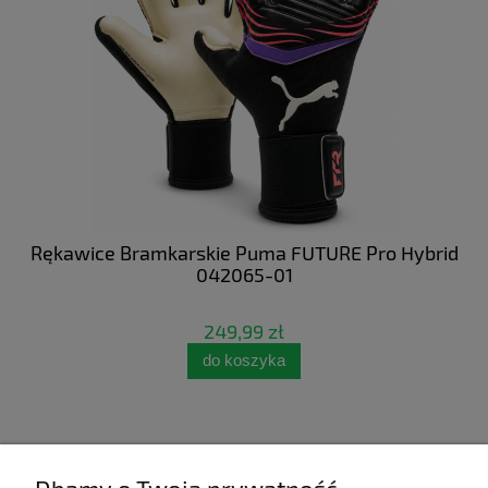
 NC
Rękawice Bramkarskie Puma FUTURE Pro Hybrid
Bu
042065-01
249,99 zł
do koszyka