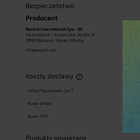
Bezpieczeństwo
Producent
Reusch International Spa - AG
Via Innsbruck / Innsbrucker Straße 33
39100 Bolzano / Bozen, Włochy
info@reusch.com
Koszty dostawy
InPost Paczkomaty 24/7
Cena nie zawiera ewentualnyc
płatności
Kurier InPost
Kurier DPD
Produkty powiązane