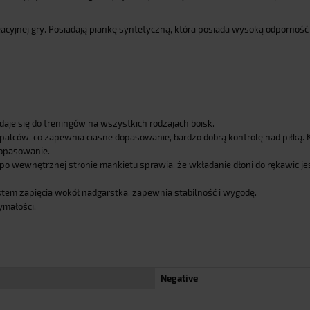
cyjnej gry. Posiadają piankę syntetyczną, która posiada wysoką odporność 
daje się do treningów na wszystkich rodzajach boisk.
palców, co zapewnia ciasne dopasowanie, bardzo dobrą kontrolę nad piłką.
dopasowanie.
 po wewnętrznej stronie mankietu sprawia, że wkładanie dłoni do rękawic je
em zapięcia wokół nadgarstka, zapewnia stabilność i wygodę.
ymałości.
Negative