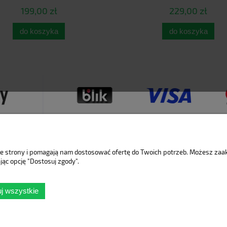
199,00 zł
229,00 zł
do koszyka
do koszyka
nie strony i pomagają nam dostosować ofertę do Twoich potrzeb. Możesz za
jąc opcję "Dostosuj zgody".
Płatności i dostawa
Informacje
j wszystkie
Formy płatności
Polityka prywatn
Czas i koszty dostawy
Jak kupować?
Czas realizacji zamówienia