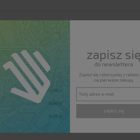
zapisz si
do newslettera
Zapisz się i skorzystaj z rabat
na pierwsze zakupy
13,99 zł
h kosztów
14,99 zł
zapisz się
15,99 zł