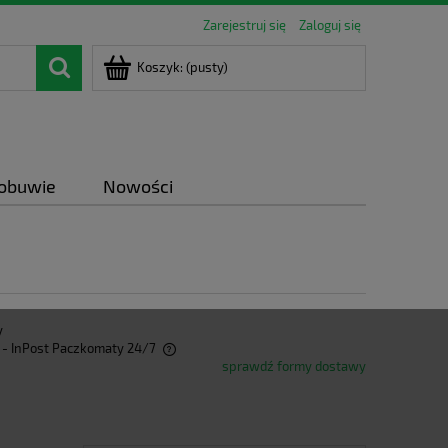
Zarejestruj się
Zaloguj się
Koszyk:
(pusty)
 obuwie
Nowości
y
- InPost Paczkomaty 24/7
sprawdź formy dostawy
ra ewentualnych kosztów