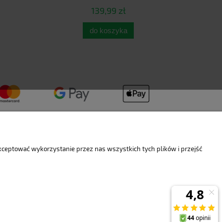
139,99 zł
do koszyka
akceptować wykorzystanie przez nas wszystkich tych plików i przejść
O nas
ości
Kontakt i dane firmy
O firmie