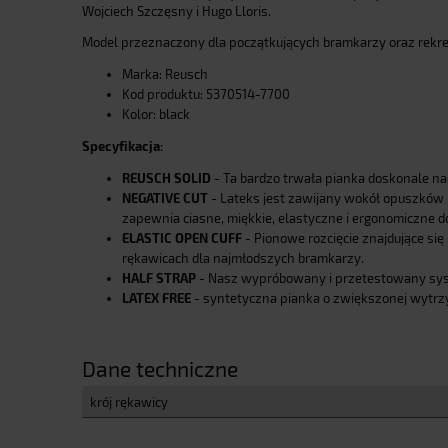
Wojciech Szczęsny i Hugo Lloris.
Model przeznaczony dla początkujących bramkarzy oraz rekrea
Marka: Reusch
Kod produktu: 5370514-7700
Kolor: black
Specyfikacja:
REUSCH SOLID
- Ta bardzo trwała pianka doskonale na
NEGATIVE CUT
- Lateks jest zawijany wokół opuszków 
zapewnia ciasne, miękkie, elastyczne i ergonomiczne 
ELASTIC OPEN CUFF
- Pionowe rozcięcie znajdujące się
rękawicach dla najmłodszych bramkarzy.
HALF STRAP
- Nasz wypróbowany i przetestowany syst
LATEX FREE
- syntetyczna pianka o zwiększonej wytrz
Dane techniczne
krój rękawicy