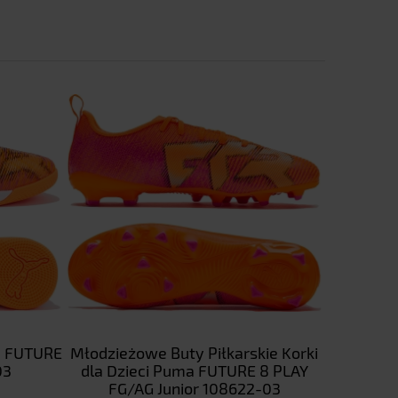
a FUTURE
Młodzieżowe Buty Piłkarskie Korki
Młodzież
03
dla Dzieci Puma FUTURE 8 PLAY
dla Dzi
FG/AG Junior 108622-03
FG/