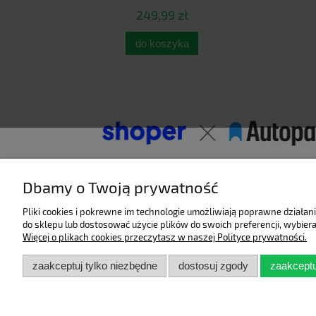
249,99 zł
do koszyka
Dbamy o Twoją prywatność
Pliki cookies i pokrewne im technologie umożliwiają poprawne działa
do sklepu lub dostosować użycie plików do swoich preferencji, wybiera
Więcej o plikach cookies przeczytasz w naszej Polityce prywatności.
Pomoc
Moje konto
zaakceptuj tylko niezbędne
dostosuj zgody
zaakceptu
Zwroty i reklamacje
Twoje zamówienia
Regulamin
Ustawienia konta
Przechowalnia