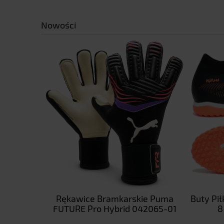
Nowości
e Puma
Rękawice Bramkarskie Puma
Buty Pi
067-11
FUTURE Pro Hybrid 042065-01
8