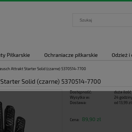
ty Piłkarskie
Ochraniacze piłkarskie
Odzież i
usch Attrakt Starter Solid (czarne) 5370514-7700
Starter Solid (czarne) 5370514-7700
Dostępność:
duża ilość
Wysyłka w:
24 godzin
Dostawa:
od 13,99 zł
Cena nie zawie
89,90 zł
Cena:
płatności