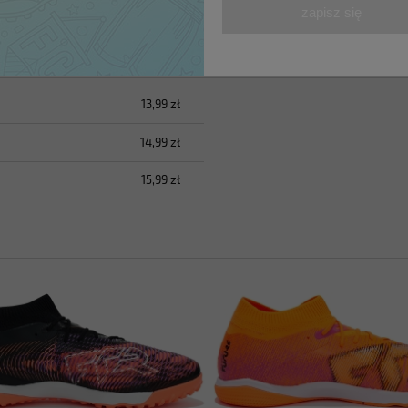
zapisz się
13,99 zł
h kosztów
14,99 zł
15,99 zł