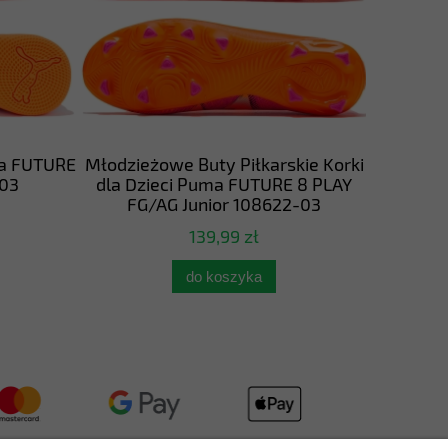
a FUTURE
Młodzieżowe Buty Piłkarskie Korki
Młodzież
03
dla Dzieci Puma FUTURE 8 PLAY
dla Dzi
FG/AG Junior 108622-03
FG/
139,99 zł
do koszyka