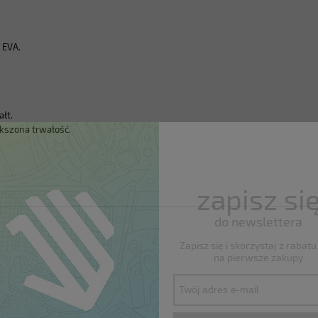
 EVA.
łt.
ększona trwałość.
zapisz si
do newslettera
Zapisz się i skorzystaj z rabat
na pierwsze zakupy