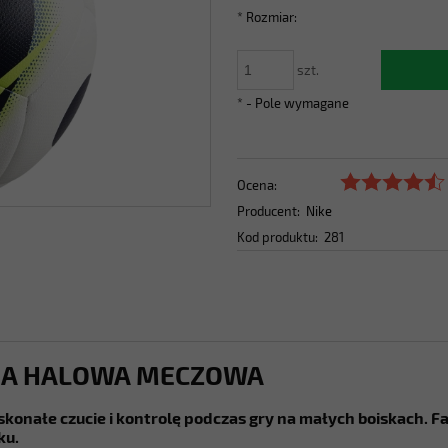
*
Rozmiar:
szt.
*
- Pole wymagane
Ocena:
Producent:
Nike
Kod produktu:
281
ŻNA HALOWA MECZOWA
doskonałe czucie i kontrolę podczas gry na małych boiskach.
ku.