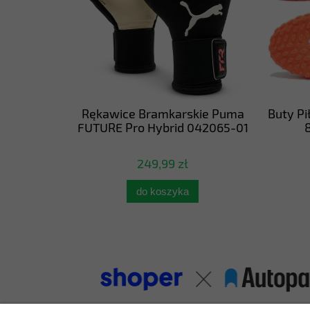
e Puma
Rękawice Bramkarskie Puma
Buty Pi
067-11
FUTURE Pro Hybrid 042065-01
8
249,99 zł
do koszyka