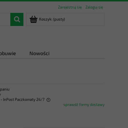
Zarejestruj się
Zaloguj się
Koszyk:
(pusty)
 obuwie
Nowości
paniu
y
- InPost Paczkomaty 24/7
sprawdź formy dostawy
ra ewentualnych kosztów