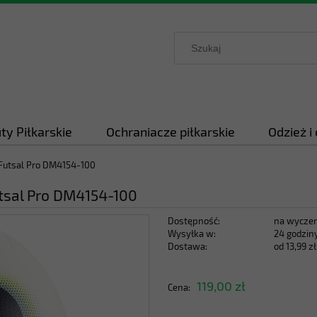
ty Piłkarskie
Ochraniacze piłkarskie
Odzież i
Futsal Pro DM4154-100
tsal Pro DM4154-100
Dostępność:
na wyczer
Wysyłka w:
24 godzin
Dostawa:
od 13,99 zł
Cena nie zawie
119,00 zł
Cena:
płatności