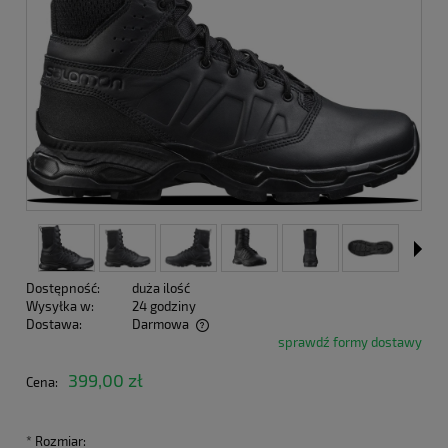
Dostępność:
duża ilość
Wysyłka w:
24 godziny
Dostawa:
Darmowa
sprawdź formy dostawy
Cena nie zawiera ewentualnych kosztów płatności
399,00 zł
Cena:
*
Rozmiar: