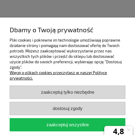
Dbamy o Twoją prywatność
Pliki cookies i pokrewne im technologie umożliwiają poprawne
działanie strony i pomagają nam dostosować ofertę do Twoich
potrzeb. Możesz zaakceptować wykorzystanie przez nas
wszystkich tych plików i przejść do sklepu lub dostosować
użycie plików do swoich preferencji, wybierając opcję "Dostosuj
zgody".
Pomoc
Więcej o plikach cookies przeczytasz w naszej Polityce
prywatności.
Moje konto
zaakceptuj tylko niezbędne
Płatności i dostawa
dostosuj zgody
Informacje
zaakceptuj wszystkie
O nas