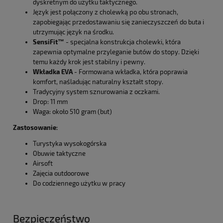
dyskretnym do użytku taktycznego.
Język jest połączony z cholewką po obu stronach,
zapobiegając przedostawaniu się zanieczyszczeń do buta i
utrzymując język na środku.
SensiFit™
- specjalna konstrukcja cholewki, która
zapewnia optymalne przyleganie butów do stopy. Dzięki
temu każdy krok jest stabilny i pewny.
Wkładka EVA
- Formowana wkładka, która poprawia
komfort, naśladując naturalny kształt stopy.
Tradycyjny system sznurowania z oczkami.
Drop: 11 mm
Waga: około 510 gram (but)
Zastosowanie:
Turystyka wysokogórska
Obuwie taktyczne
Airsoft
Zajęcia outdoorowe
Do codziennego użytku w pracy
Bezpieczeństwo