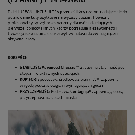
Dzięki URBAN JUNGLE ULTRA pr
zenieśliś
my czarne, nadające się do
polerowania buty użytkowe na wyższy poziom. Poważny
profesjonalny sprzęt przeznaczony dla osób udzielających
pierwszej pomocy i innych, którzy potrzebują niezawodnego i
trwałego rozwiązania o dużej wytrzymałości do wymagającej i
aktywnej pracy.
KORZYŚCI:
STABILOŚĆ:
Advanced Chassis™
zapewnia stabilność pod
stopami w aktywnych sytuacjach.
KOMFORT:
podeszwa środkowa z pianki EVA zapewnia
wygodę podczas długich i wymagających godzin.
PRZYCZEPNOŚĆ:
Podeszwa
Contagrip®
zapewniają dobrą
przyczepność na ulicach miasta