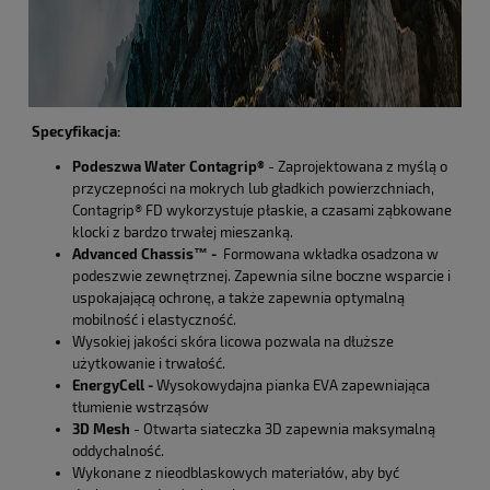
Specyfikacja:
Podeszwa Water Contagrip®
- Zaprojektowana z myślą o
przyczepności na mokrych lub gładkich powierzchniach,
Contagrip® FD wykorzystuje płaskie, a czasami ząbkowane
klocki z bardzo trwałej mieszanką.
Advanced Chassis™ -
Formowana wkładka osadzona w
podeszwie zewnętrznej. Zapewnia silne boczne wsparcie i
uspokajającą ochronę, a także zapewnia optymalną
mobilność i elastyczność.
Wysokiej jakości skóra licowa pozwala na dłuższe
użytkowanie i trwałość.
EnergyCell -
Wysokowydajna pianka EVA zapewniająca
tłumienie wstrząsów
3D Mesh
- Otwarta siateczka 3D zapewnia maksymalną
oddychalność.
Wykonane z nieodblaskowych materiałów, aby być