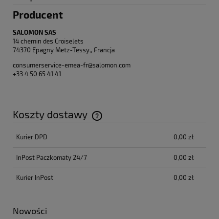
Producent
SALOMON SAS
14 chemin des Croiselets
74370 Epagny Metz-Tessy,, Francja
consumerservice-emea-fr@salomon.com
+33 4 50 65 41 41
Koszty dostawy
Cena nie zawiera ewentualnych kosztów płatności
Kurier DPD
0,00 zł
InPost Paczkomaty 24/7
0,00 zł
Kurier InPost
0,00 zł
Nowości