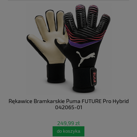
 NC
Rękawice Bramkarskie Puma FUTURE Pro Hybrid
Bu
042065-01
249,99 zł
do koszyka