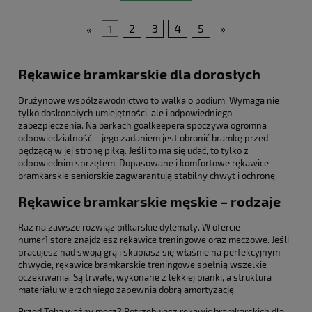
«
1
2
3
4
5
»
Rękawice bramkarskie dla dorosłych
Drużynowe współzawodnictwo to walka o podium. Wymaga nie
tylko doskonałych umiejętności, ale i odpowiedniego
zabezpieczenia. Na barkach goalkeepera spoczywa ogromna
odpowiedzialność – jego zadaniem jest obronić bramkę przed
pędzącą w jej stronę piłką. Jeśli to ma się udać, to tylko z
odpowiednim sprzętem. Dopasowane i komfortowe rękawice
bramkarskie seniorskie zagwarantują stabilny chwyt i ochronę.
Rękawice bramkarskie męskie – rodzaje
Raz na zawsze rozwiąż piłkarskie dylematy. W ofercie
numer1.store znajdziesz rękawice treningowe oraz meczowe. Jeśli
pracujesz nad swoją grą i skupiasz się właśnie na perfekcyjnym
chwycie, rękawice bramkarskie treningowe spełnią wszelkie
oczekiwania. Są trwałe, wykonane z lekkiej pianki, a struktura
materiału wierzchniego zapewnia dobrą amortyzację.
Przed Tobą ważny mecz? Potrzebujesz rękawic bramkarskich dla