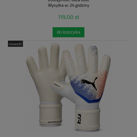
Wysyłka w:
24 godziny
119,00 zł
do koszyka
nowość