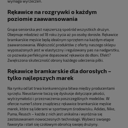
wymaga wyrzeczeń.
Rękawice na rozgrywki o każdym
poziomie zaawansowania
Grupa seniorska jest najszerszą spośród wszystkich drużyn.
Obejmuje młodzież od 18 roku życia aż po osoby dorosłe. Rękawice
bramkarskie męskie będą idealnym sprzętem na każdym etapie
zaawansowania. Większość produktów z oferty naszego sklepu
wyposażonych jest w elastyczny i regulowany pas na nadgarstku,
co pozwala perfekcyjnie dopasować rękawice do dłoni. Efekt?
Zwiększona skuteczność obrony każdego uderzenia piłki.
Rękawice bramkarskie dla dorosłych –
tylko najlepszych marek
Na rynku od lat trwa konkurencyjna bitwa między producentami
sprzętu. Nieustannie toczą się dyskusje dotyczące jakości,
wytrzymałości i przeznaczenia poszczególnych modelów. W
ofercie numer1.store znajdziesz rękawice bramkarskie męskie
marek, które są liderami w sportowym środowisku. Adidas, Nike,
Puma, Reusch – każda z nich jest unikalna i wyróżnia się
zastosowaniem nowoczesnych technologii. Wybierz swojego
faworyta i stań się czołowym obrońcą swojej drużyny.