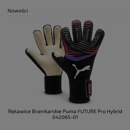
Nowości
 NC
Rękawice Bramkarskie Puma FUTURE Pro Hybrid
Bu
042065-01