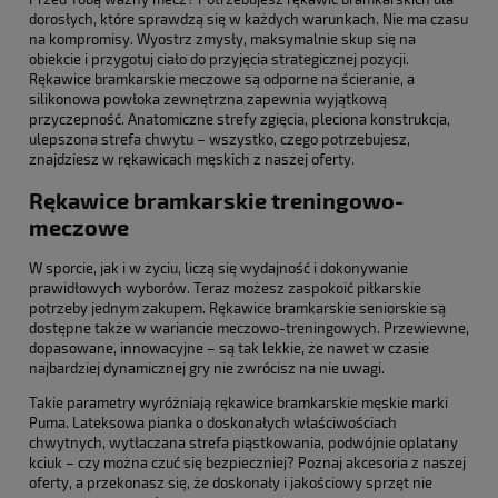
dorosłych, które sprawdzą się w każdych warunkach. Nie ma czasu
na kompromisy. Wyostrz zmysły, maksymalnie skup się na
obiekcie i przygotuj ciało do przyjęcia strategicznej pozycji.
Rękawice bramkarskie meczowe są odporne na ścieranie, a
silikonowa powłoka zewnętrzna zapewnia wyjątkową
przyczepność. Anatomiczne strefy zgięcia, pleciona konstrukcja,
ulepszona strefa chwytu – wszystko, czego potrzebujesz,
znajdziesz w rękawicach męskich z naszej oferty.
Rękawice bramkarskie treningowo-
meczowe
W sporcie, jak i w życiu, liczą się wydajność i dokonywanie
prawidłowych wyborów. Teraz możesz zaspokoić piłkarskie
potrzeby jednym zakupem. Rękawice bramkarskie seniorskie są
dostępne także w wariancie meczowo-treningowych. Przewiewne,
dopasowane, innowacyjne – są tak lekkie, że nawet w czasie
najbardziej dynamicznej gry nie zwrócisz na nie uwagi.
Takie parametry wyróżniają rękawice bramkarskie męskie marki
Puma. Lateksowa pianka o doskonałych właściwościach
chwytnych, wytłaczana strefa piąstkowania, podwójnie oplatany
kciuk – czy można czuć się bezpieczniej? Poznaj akcesoria z naszej
oferty, a przekonasz się, że doskonały i jakościowy sprzęt nie