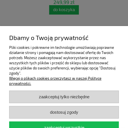
249,99 zł
do koszyka
Dbamy o Twoją prywatność
Pliki cookies i pokrewne im technologie umożliwiają poprawne
działanie strony i pomagają nam dostosować ofertę do Twoich
potrzeb. Możesz zaakceptować wykorzystanie przez nas
wszystkich tych plików i przejść do sklepu lub dostosować
użycie plików do swoich preferencji, wybierając opcję "Dostosuj
zgody".
Pomoc
Więcej o plikach cookies przeczytasz w naszej Polityce
prywatności.
Moje konto
zaakceptuj tylko niezbędne
Płatności i dostawa
dostosuj zgody
Informacje
zaakceptuj wszystkie