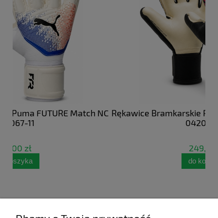
ch NC
Rękawice Bramkarskie Puma FUTURE Pro Hybrid
042065-01
249,99 zł
do koszyka