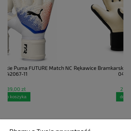
atch NC
Rękawice Bramkarskie Puma FUTURE Pro Hybr
042065-01
249,99 zł
do koszyka