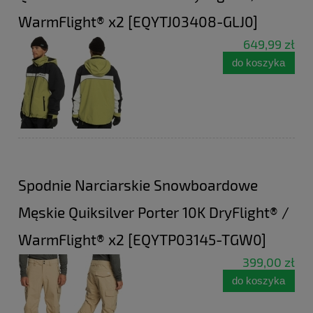
WarmFlight® x2 [EQYTJ03408-GLJ0]
649,99 zł
do koszyka
Spodnie Narciarskie Snowboardowe
Męskie Quiksilver Porter 10K DryFlight® /
WarmFlight® x2 [EQYTP03145-TGW0]
399,00 zł
do koszyka