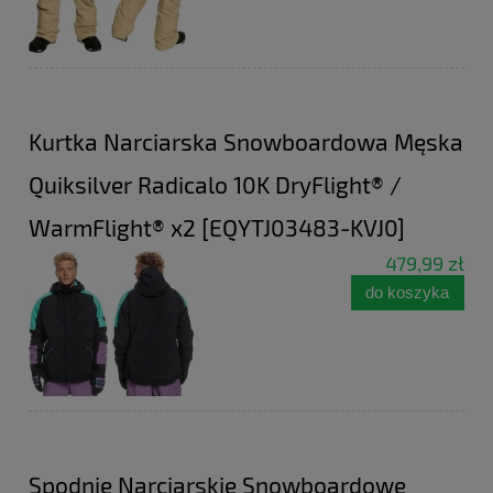
Kurtka Narciarska Snowboardowa Męska
Quiksilver Radicalo 10K DryFlight® /
WarmFlight® x2 [EQYTJ03483-KVJ0]
479,99 zł
do koszyka
Spodnie Narciarskie Snowboardowe