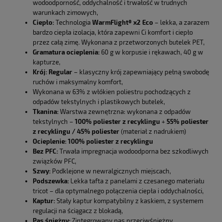
wodoodporność, oddychalność i trwałość w trudnych
warunkach zimowych,
Ciepło:
Technologia
WarmFlight® x2 Eco
– lekka, a zarazem
bardzo ciepła izolacja, która zapewni Ci komfort i ciepło
przez całą zimę. Wykonana z przetworzonych butelek PET,
Gramatura ocieplenia:
60 g w korpusie i rękawach, 40 g w
kapturze,
Krój:
Regular
– klasyczny krój zapewniający pełną swobodę
ruchów i maksymalny komfort,
Wykonana w 63% z włókien poliestru pochodzących z
odpadów tekstylnych i plastikowych butelek,
Tkanina:
Warstwa zewnętrzna: wykonana z odpadów
tekstylnych –
100% poliester z recyklingu
+
55% poliester
z recyklingu / 45% poliester
(materiał z nadrukiem)
Ocieplenie:
100% poliester z recyklingu
Bez PFC:
Trwała impregnacja wodoodporna bez szkodliwych
związków PFC,
Szwy:
Podklejone w newralgicznych miejscach,
Podszewka:
Lekka tafta z panelami z czesanego materiału
tricot – dla optymalnego połączenia ciepła i oddychalności,
Kaptur:
Stały kaptur kompatybilny z kaskiem, z systemem
regulacji na ściągacz z blokadą,
Pas śnieżny:
Zintegrowany pas przeciwśnieżny,