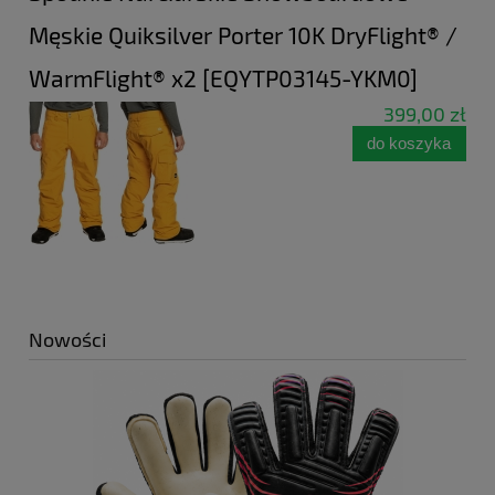
Męskie Quiksilver Porter 10K DryFlight® /
WarmFlight® x2 [EQYTP03145-YKM0]
399,00 zł
do koszyka
Nowości