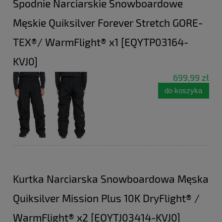
Spodnie Narciarskie Snowboardowe
Męskie Quiksilver Forever Stretch GORE-
TEX®/ WarmFlight® x1 [EQYTP03164-
KVJ0]
699,99 zł
do koszyka
Kurtka Narciarska Snowboardowa Męska
Quiksilver Mission Plus 10K DryFlight® /
WarmFlight® x2 [EQYTJ03414-KVJ0]