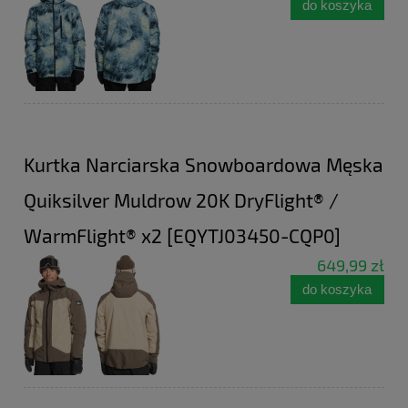
do koszyka
Kurtka Narciarska Snowboardowa Męska
Quiksilver Muldrow 20K DryFlight® /
WarmFlight® x2 [EQYTJ03450-CQP0]
649,99 zł
do koszyka