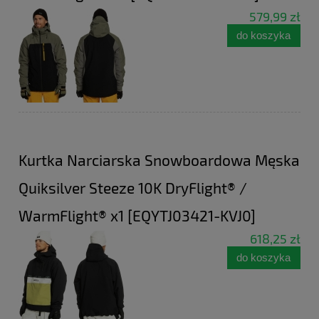
579,99 zł
do koszyka
Kurtka Narciarska Snowboardowa Męska
Quiksilver Steeze 10K DryFlight® /
WarmFlight® x1 [EQYTJ03421-KVJ0]
618,25 zł
do koszyka