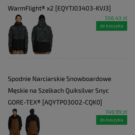
WarmFlight® x2 [EQYTJ03403-KVJ3]
556,43 zł
do koszyka
Spodnie Narciarskie Snowboardowe
Męskie na Szelkach Quiksilver Snyc
GORE-TEX® [AQYTP03002-CQK0]
749,99 zł
do koszyka