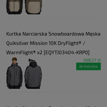
Kurtka Narciarska Snowboardowa Męska
Quiksilver Mission 10K DryFlight® /
WarmFlight® x2 [EQYTJ03404-KRP0]
568,57 zł
do koszyka