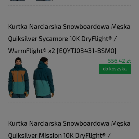
Kurtka Narciarska Snowboardowa Męska
Quiksilver Sycamore 10K DryFlight® /
WarmFlight® x2 [EQYTJ03431-BSM0]
556,42 zł
do koszyka
Kurtka Narciarska Snowboardowa Męska
Quiksilver Mission 10K DryFlight® /