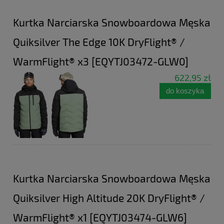
Kurtka Narciarska Snowboardowa Męska
Quiksilver The Edge 10K DryFlight® /
WarmFlight® x3 [EQYTJ03472-GLW0]
622,95 zł
do koszyka
Kurtka Narciarska Snowboardowa Męska
Quiksilver High Altitude 20K DryFlight® /
WarmFlight® x1 [EQYTJ03474-GLW6]