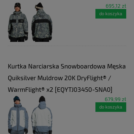
695,12 zł
do koszyka
Kurtka Narciarska Snowboardowa Męska
Quiksilver Muldrow 20K DryFlight® /
WarmFlight® x2 [EQYTJ03450-SNA0]
679,99 zł
do koszyka