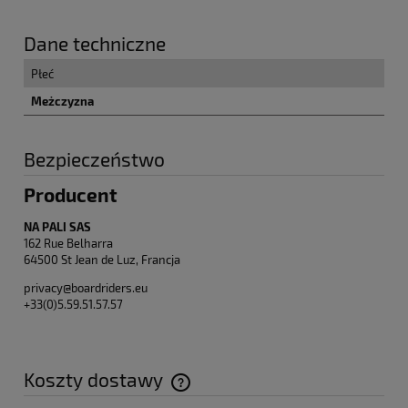
Dane techniczne
Płeć
Meżczyzna
Bezpieczeństwo
Producent
NA PALI SAS
162 Rue Belharra
64500 St Jean de Luz, Francja
privacy@boardriders.eu
+33(0)5.59.51.57.57
Koszty dostawy
Cena nie zawiera ewentualnych kosztów płatności