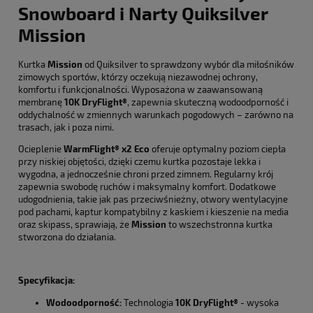
Snowboard i Narty Quiksilver
Mission
Kurtka
Mission
od Quiksilver to sprawdzony wybór dla miłośników
zimowych sportów, którzy oczekują niezawodnej ochrony,
komfortu i funkcjonalności. Wyposażona w zaawansowaną
membranę
10K DryFlight®
, zapewnia skuteczną wodoodporność i
oddychalność w zmiennych warunkach pogodowych – zarówno na
trasach, jak i poza nimi.
Ocieplenie
WarmFlight® x2 Eco
oferuje optymalny poziom ciepła
przy niskiej objętości, dzięki czemu kurtka pozostaje lekka i
wygodna, a jednocześnie chroni przed zimnem. Regularny krój
zapewnia swobodę ruchów i maksymalny komfort. Dodatkowe
udogodnienia, takie jak pas przeciwśnieżny, otwory wentylacyjne
pod pachami, kaptur kompatybilny z kaskiem i kieszenie na media
oraz skipass, sprawiają, że
Mission
to wszechstronna kurtka
stworzona do działania.
Specyfikacja:
Wodoodporność:
Technologia
1
0K DryFlight®
- wysoka