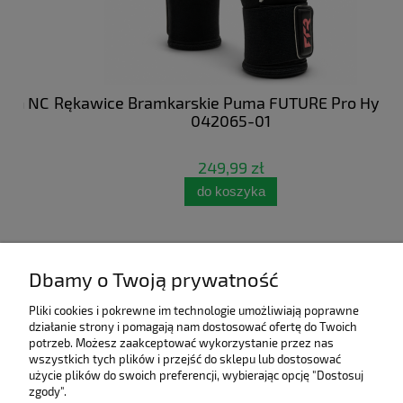
 NC
Rękawice Bramkarskie Puma FUTURE Pro Hybrid
Bu
042065-01
249,99 zł
do koszyka
Dbamy o Twoją prywatność
Pliki cookies i pokrewne im technologie umożliwiają poprawne
działanie strony i pomagają nam dostosować ofertę do Twoich
potrzeb. Możesz zaakceptować wykorzystanie przez nas
wszystkich tych plików i przejść do sklepu lub dostosować
użycie plików do swoich preferencji, wybierając opcję "Dostosuj
zgody".
Pomoc