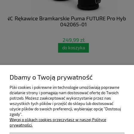
 NC
Rękawice Bramkarskie Puma FUTURE Pro Hybrid
Bu
042065-01
249,99 zł
do koszyka
Dbamy o Twoją prywatność
Pliki cookies i pokrewne im technologie umożliwiają poprawne
działanie strony i pomagają nam dostosować ofertę do Twoich
potrzeb. Możesz zaakceptować wykorzystanie przez nas
wszystkich tych plików i przejść do sklepu lub dostosować
użycie plików do swoich preferencji, wybierając opcję "Dostosuj
zgody".
Pomoc
Więcej o plikach cookies przeczytasz w naszej Polityce
prywatności.
Moje konto