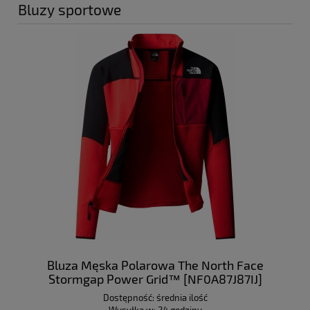
Bluzy sportowe
Bluza Męska Polarowa The North Face
Stormgap Power Grid™ [NF0A87J87IJ]
Dostępność:
średnia ilość
Wysyłka w:
24 godziny