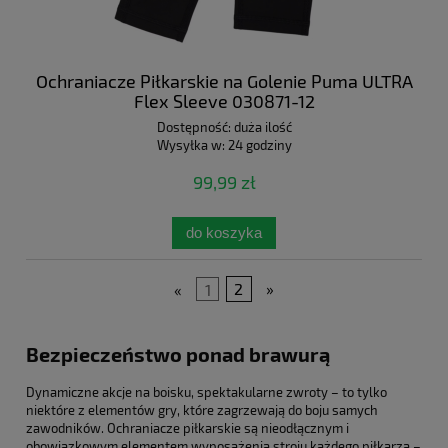
Ochraniacze Piłkarskie na Golenie Puma ULTRA
Flex Sleeve 030871-12
Dostępność:
duża ilość
Wysyłka w:
24 godziny
99,99 zł
do koszyka
«
1
2
»
Bezpieczeństwo ponad brawurą
Dynamiczne akcje na boisku, spektakularne zwroty – to tylko
niektóre z elementów gry, które zagrzewają do boju samych
zawodników. Ochraniacze piłkarskie są nieodłącznym i
obowiązkowym elementem wyposażenia stroju każdego piłkarza –