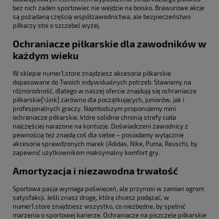
bez nich żaden sportowiec nie wejdzie na boisko. Brawurowe akcje
są pożądaną częścią współzawodnictwa, ale bezpieczeństwo
piłkarzy stoi o szczebel wyżej.
Ochraniacze piłkarskie dla zawodników w
każdym wieku
W sklepie numer1.store znajdziesz akcesoria piłkarskie
dopasowane do Twoich indywidualnych potrzeb. Stawiamy na
różnorodność, dlatego w naszej ofercie znajdują się ochraniacze
piłkarskie[\link] zarówno dla początkujących, juniorów, jak i
profesjonalnych graczy. Najmłodszym proponujemy mini
ochraniacze piłkarskie, które solidnie chronią strefy ciała
najczęściej narażone na kontuzje. Doświadczeni zawodnicy z
pewnością też znajdą coś dla siebie – posiadamy wyłącznie
akcesoria sprawdzonych marek (Adidas, Nike, Puma, Reusch), by
zapewnić użytkownikom maksymalny komfort gry.
Amortyzacja i niezawodna trwałość
Sportowa pasja wymaga poświęceń, ale przynosi w zamian ogrom
satysfakcji. Jeśli znasz drogę, którą chcesz podążać, w
numer1.store znajdziesz wszystko, co niezbędne, by spełnić
marzenia o sportowej karierze. Ochraniacze na piszczele piłkarskie