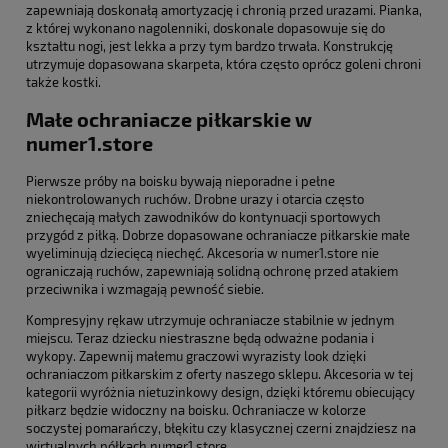
zapewniają doskonałą amortyzację i chronią przed urazami. Pianka,
z której wykonano nagolenniki, doskonale dopasowuje się do
kształtu nogi, jest lekka a przy tym bardzo trwała. Konstrukcję
utrzymuje dopasowana skarpeta, która często oprócz goleni chroni
także kostki.
Małe ochraniacze piłkarskie w
numer1.store
Pierwsze próby na boisku bywają nieporadne i pełne
niekontrolowanych ruchów. Drobne urazy i otarcia często
zniechęcają małych zawodników do kontynuacji sportowych
przygód z piłką. Dobrze dopasowane ochraniacze piłkarskie małe
wyeliminują dziecięcą niechęć. Akcesoria w numer1.store nie
ograniczają ruchów, zapewniają solidną ochronę przed atakiem
przeciwnika i wzmagają pewność siebie.
Kompresyjny rękaw utrzymuje ochraniacze stabilnie w jednym
miejscu. Teraz dziecku niestraszne będą odważne podania i
wykopy. Zapewnij małemu graczowi wyrazisty look dzięki
ochraniaczom piłkarskim z oferty naszego sklepu. Akcesoria w tej
kategorii wyróżnia nietuzinkowy design, dzięki któremu obiecujący
piłkarz będzie widoczny na boisku. Ochraniacze w kolorze
soczystej pomarańczy, błękitu czy klasycznej czerni znajdziesz na
wirtualnych półkach numer1.store.